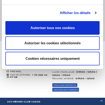
eKomi
THE FEEDBACK
COMPANY
Afficher les détails
Excellent:
4.5
/
5
07.08.2026
PLUS
Autoriser tous nos cookies
Basé sur
37850 avis
(depuis 2018)
Autoriser les cookies sélectionnés
Cookies nécessaires uniquement
CONTACTEZ-NOUS
PAR MAIL
Lundi, mardi, jeudi :
09h00 – 12h00 /
PAR TÉLÉPHONE :
+ 33 (0)4 42
14h00 – 17h00
01 07 68
Mercredi, vendredi :
09h00 – 12h00
TOUS NOS CONTACTS
GESTION DES COOKIES
2CV MÉHARI CLUB CASSIS