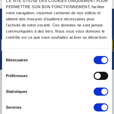
CE SITE UTILISE DES COOKIES UNIQUEMENT POUR
CONTACTEZ-NOUS
UNE QUESTION ? BESOIN D 'AIDE ?
PERMETTRE SON BON FONCTIONNEMENT, faciliter
votre navigation, visionner certaines de nos vidéos et
obtenir des mesures d'audience nécessaires pour
NEWSLETTER
l'activité de notre société. Ces données ne sont jamais
Inscrivez-vous pour recevoir gratuitement
communiquées à des tiers. Nous vous vous donnons le
nos offres promos et actualités produits
contrôle sur ce que vous souhaitez activer ou désactiver.
Sélection
Nécessaires
du
consentement
Préférences
LIVRAISON
Statistiques
PETITS COLIS :
COLISSIMO, TNT RELAIS, DPD
-
GROS COLIS :
TNT, GÉODIS, FRANCE EXPRESS, DPD
Services