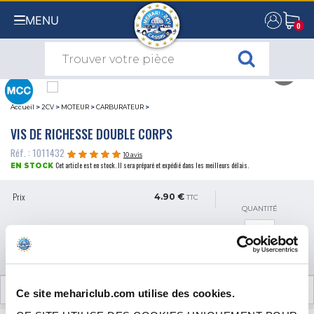
MENU
0
0
Accueil
>
2CV
>
MOTEUR
>
CARBURATEUR
>
VIS DE RICHESSE DOUBLE CORPS
Réf. : 1011432
10 avis
Cet article est en stock. Il sera préparé et expédié dans les meilleurs délais.
EN STOCK
Prix
4.90 €
TTC
QUANTITÉ
AJOUTER AU PANIER
AVIS CLIENTS (10)
Ce site mehariclub.com utilise des cookies.