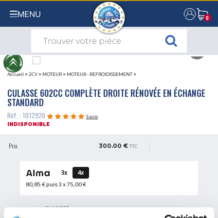
MENU
0
0
Accueil
>
2CV
>
MOTEUR
>
MOTEUR - REFROIDISSEMENT
>
CULASSE 602CC COMPLÈTE DROITE RÉNOVÉE EN ÉCHANGE
STANDARD
Réf. : 1012920
5 avis
INDISPONIBLE
Prix
300.00 €
TTC
3x
4x
80,85 €
puis 3 x
75,00 €
QUANTITÉ