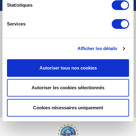
Statistiques
LIVRAISON
Services
Afficher les détails
PETITS COLIS :
COLISSIMO, TNT RELAIS, DPD
-
GROS COLIS :
TNT, GÉODIS, FRANCE EXPRESS, DPD
eKomi
Autoriser tous nos cookies
THE FEEDBACK
COMPANY
Autoriser les cookies sélectionnés
Excellent:
4.5
/
5
08.08.2026
PLUS
Basé sur
37872 avis
Cookies nécessaires uniquement
(depuis 2018)