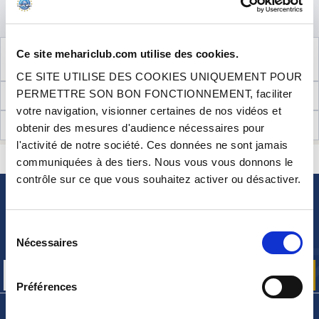
ÊTRE INFORMÉ DE SA
DISPONIBILITÉ
VOIR LES
2
PRODUITS COMPLÉMENTAIRES
Ce site mehariclub.com utilise des cookies.
NÉCESSAIRES AU MONTAGE
CE SITE UTILISE DES COOKIES UNIQUEMENT POUR
PERMETTRE SON BON FONCTIONNEMENT, faciliter
INFORMATIONS TECHNIQUES
votre navigation, visionner certaines de nos vidéos et
AVIS CLIENTS (5)
obtenir des mesures d'audience nécessaires pour
l'activité de notre société. Ces données ne sont jamais
CONTACTEZ-NOUS
UNE QUESTION ? BESOIN D 'AIDE ?
communiquées à des tiers. Nous vous vous donnons le
contrôle sur ce que vous souhaitez activer ou désactiver.
NEWSLETTER
Sélection
Inscrivez-vous pour recevoir gratuitement
Nécessaires
nos offres promos et actualités produits
du
consentement
Préférences