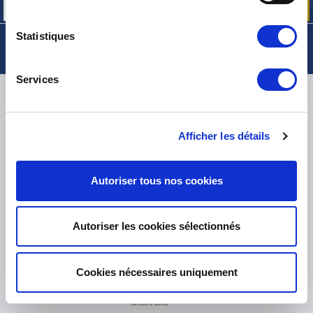
Statistiques
Services
LIVRAISON
Afficher les détails
PETITS COLIS :
COLISSIMO, TNT RELAIS, DPD
-
GROS COLIS :
TNT, GÉODIS, FRANCE EXPRESS, DPD
Autoriser tous nos cookies
eKomi
THE FEEDBACK
COMPANY
Autoriser les cookies sélectionnés
Excellent:
4.5
/
5
Cookies nécessaires uniquement
07.08.2026
PLUS
Basé sur
37872 avis
(depuis 2018)