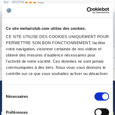
Réf. : 1013224
2 avis
Cet article est en stock. Il sera préparé et expédié dans les meilleurs délais.
EN STOCK
Prix
1.00 €
TTC
QUANTITÉ
Ce site mehariclub.com utilise des cookies.
CE SITE UTILISE DES COOKIES UNIQUEMENT POUR
AJOUTER AU PANIER
PERMETTRE SON BON FONCTIONNEMENT, faciliter
votre navigation, visionner certaines de nos vidéos et
INFORMATIONS TECHNIQUES
obtenir des mesures d'audience nécessaires pour
l'activité de notre société. Ces données ne sont jamais
AVIS CLIENTS (2)
communiquées à des tiers. Nous vous vous donnons le
contrôle sur ce que vous souhaitez activer ou désactiver.
CONTACTEZ-NOUS
UNE QUESTION ? BESOIN D 'AIDE ?
Sélection
NEWSLETTER
Nécessaires
du
Inscrivez-vous pour recevoir gratuitement
consentement
nos offres promos et actualités produits
Préférences