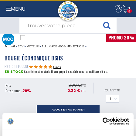
MENU
0
0
PROMO 20%
Accueil
>
2CV
>
MOTEUR
>
ALLUMAGE - BOBINE - BOUGIE
>
BOUGIE ÉCONOMIQUE B6HS
Réf. : 1110330
8 avis
Cet article est en stock. Il sera préparé et expédié dans les meilleurs délais.
EN STOCK
Prix
2.90 €
TTC
Prix promo
-20%
2.32 €
QUANTITÉ
TTC
AJOUTER AU PANIER
VOIR LE PRODUIT COMPLÉMENTAIRE
NÉCESSAIRE AU MONTAGE