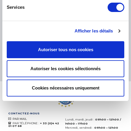
Services
PETITS COLIS :
COLISSIMO, TNT RELAIS, DPD
-
GROS COLIS :
TNT, GÉODIS, FRANCE EXPRESS, DPD
eKomi
Afficher les détails
THE FEEDBACK
COMPANY
Autoriser tous nos cookies
Excellent:
4.5
/
5
06.08.2026
PLUS
Autoriser les cookies sélectionnés
Basé sur
37828 avis
(depuis 2018)
Cookies nécessaires uniquement
CONTACTEZ-NOUS
PAR MAIL
Lundi, mardi, jeudi :
09h00 – 12h00 /
PAR TÉLÉPHONE :
+ 33 (0)4 42
14h00 – 17h00
01 07 68
Mercredi, vendredi :
09h00 – 12h00