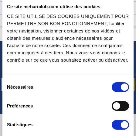
Ce site mehariclub.com utilise des cookies.
INFORMATIONS TECHNIQUES
CE SITE UTILISE DES COOKIES UNIQUEMENT POUR
AVIS CLIENTS (8)
PERMETTRE SON BON FONCTIONNEMENT, faciliter
votre navigation, visionner certaines de nos vidéos et
CONTACTEZ-NOUS
UNE QUESTION ? BESOIN D 'AIDE ?
obtenir des mesures d'audience nécessaires pour
l'activité de notre société. Ces données ne sont jamais
communiquées à des tiers. Nous vous vous donnons le
NEWSLETTER
contrôle sur ce que vous souhaitez activer ou désactiver.
Inscrivez-vous pour recevoir gratuitement
nos offres promos et actualités produits
Sélection
Nécessaires
du
consentement
Préférences
LIVRAISON
Statistiques