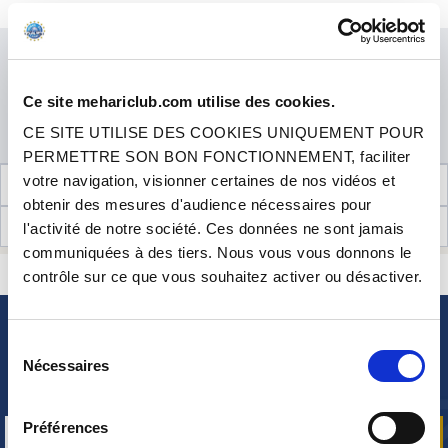
Cet article est en stock. Il sera préparé et expédié dans les meilleurs délais.
EN STOCK
Prix
2.50 €
TTC
Prix promo
-25%
1.88 €
QUANTITÉ
TTC
Ce site mehariclub.com utilise des cookies.
CE SITE UTILISE DES COOKIES UNIQUEMENT POUR
AJOUTER AU PANIER
PERMETTRE SON BON FONCTIONNEMENT, faciliter
votre navigation, visionner certaines de nos vidéos et
INFORMATIONS TECHNIQUES
obtenir des mesures d'audience nécessaires pour
AVIS CLIENTS (53)
l'activité de notre société. Ces données ne sont jamais
communiquées à des tiers. Nous vous vous donnons le
CONTACTEZ-NOUS
contrôle sur ce que vous souhaitez activer ou désactiver.
UNE QUESTION ? BESOIN D 'AIDE ?
NEWSLETTER
Sélection
Nécessaires
du
Inscrivez-vous pour recevoir gratuitement
nos offres promos et actualités produits
consentement
Préférences