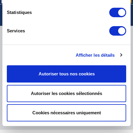
Statistiques
Services
LIVRAISON
Afficher les détails
PETITS COLIS :
COLISSIMO, TNT RELAIS, DPD
-
GROS COLIS :
TNT, GÉODIS, FRANCE EXPRESS, DPD
Autoriser tous nos cookies
eKomi
THE FEEDBACK
COMPANY
Autoriser les cookies sélectionnés
Excellent:
4.5
/
5
06.08.2026
PLUS
Cookies nécessaires uniquement
Basé sur
37850 avis
(depuis 2018)