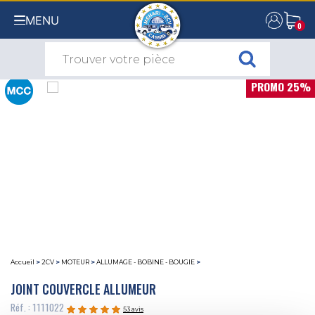
MENU
0
0
PROMO 25%
Accueil
>
2CV
>
MOTEUR
>
ALLUMAGE - BOBINE - BOUGIE
>
JOINT COUVERCLE ALLUMEUR
Réf. : 1111022
53 avis