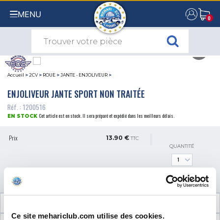
MENU
0
0
Accueil
>
2CV
>
ROUE
>
JANTE - ENJOLIVEUR
>
ENJOLIVEUR JANTE SPORT NON TRAITÉE
Réf. : 1200516
Cet article est en stock. Il sera préparé et expédié dans les meilleurs délais.
EN STOCK
Prix
13.90 €
TTC
QUANTITÉ
AJOUTER AU PANIER
INFORMATIONS TECHNIQUES
Ce site mehariclub.com utilise des cookies.