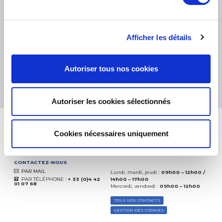
PETITS COLIS :
COLISSIMO, TNT RELAIS, DPD
-
GROS COLIS :
TNT, GÉODIS, FRANCE EXPRESS, DPD
eKomi
THE FEEDBACK
Afficher les détails
COMPANY
Excellent:
4.5
/
5
Autoriser tous nos cookies
07.08.2026
PLUS
Basé sur
37850 avis
(depuis 2018)
Autoriser les cookies sélectionnés
Cookies nécessaires uniquement
CONTACTEZ-NOUS
PAR MAIL
Lundi, mardi, jeudi :
09h00 – 12h00 /
PAR TÉLÉPHONE :
+ 33 (0)4 42
14h00 – 17h00
01 07 68
Mercredi, vendredi :
09h00 – 12h00
TOUS NOS CONTACTS
GESTION DES COOKIES