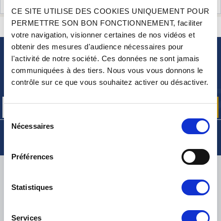
AVIS CLIENTS (0)
CE SITE UTILISE DES COOKIES UNIQUEMENT POUR
PERMETTRE SON BON FONCTIONNEMENT, faciliter
CONTACTEZ-NOUS
UNE QUESTION ? BESOIN D 'AIDE ?
votre navigation, visionner certaines de nos vidéos et
obtenir des mesures d'audience nécessaires pour
l'activité de notre société. Ces données ne sont jamais
NEWSLETTER
communiquées à des tiers. Nous vous vous donnons le
Inscrivez-vous pour recevoir gratuitement
contrôle sur ce que vous souhaitez activer ou désactiver.
nos offres promos et actualités produits
Sélection
Nécessaires
du
consentement
Préférences
LIVRAISON
Statistiques
Services