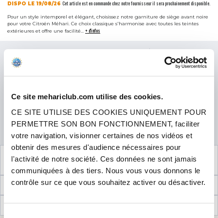
Cet article est en commande chez notre fournisseur il sera prochainement disponible.
DISPO LE 19/08/26
Pour un style intemporel et élégant, choisissez notre garniture de siège avant noire
pour votre Citroën Méhari. Ce choix classique s'harmonise avec toutes les teintes
+ d'infos
extérieures et offre une facilité...
Prix
89.90 €
TTC
3x
4x
24,24 €
puis 3 x
22,47 €
Ce site mehariclub.com utilise des cookies.
CE SITE UTILISE DES COOKIES UNIQUEMENT POUR
QUANTITÉ
PERMETTRE SON BON FONCTIONNEMENT, faciliter
AJOUTER AU PANIER
votre navigation, visionner certaines de nos vidéos et
obtenir des mesures d'audience nécessaires pour
VOIR LES
4
PRODUITS COMPLÉMENTAIRES
l'activité de notre société. Ces données ne sont jamais
NÉCESSAIRES AU MONTAGE
communiquées à des tiers. Nous vous vous donnons le
contrôle sur ce que vous souhaitez activer ou désactiver.
INFORMATIONS TECHNIQUES
AVIS CLIENTS (8)
Sélection