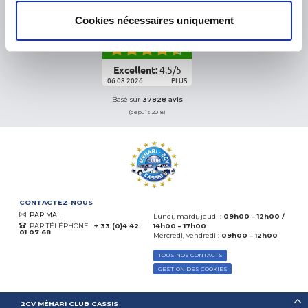
eKomi
Cookies nécessaires uniquement
THE FEEDBACK
COMPANY
Excellent:
4.5
/
5
06.08.2026
PLUS
Basé sur
37828 avis
(depuis 2018)
CONTACTEZ-NOUS
PAR MAIL
Lundi, mardi, jeudi :
09h00 – 12h00 /
PAR TÉLÉPHONE :
+ 33 (0)4 42
14h00 – 17h00
01 07 68
Mercredi, vendredi :
09h00 – 12h00
TOUS NOS CONTACTS
GESTION DES COOKIES
2CV MÉHARI CLUB CASSIS