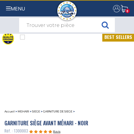
MENU
0
0
BEST SELLERS
Accueil
>
MEHARI
>
SIEGE
>
GARNITURE DE SIEGE
>
GARNITURE SIÈGE AVANT MÉHARI - NOIR
Réf. : 1300003
8 avis