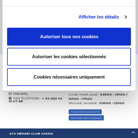
eKomi
THE FEEDBACK
COMPANY
Afficher les détails
Excellent:
4.5
/
5
06.08.2026
PLUS
Autoriser tous nos cookies
Basé sur
37828 avis
(depuis 2018)
Autoriser les cookies sélectionnés
Cookies nécessaires uniquement
CONTACTEZ-NOUS
PAR MAIL
Lundi, mardi, jeudi :
09h00 – 12h00 /
PAR TÉLÉPHONE :
+ 33 (0)4 42
14h00 – 17h00
01 07 68
Mercredi, vendredi :
09h00 – 12h00
TOUS NOS CONTACTS
GESTION DES COOKIES
2CV MÉHARI CLUB CASSIS