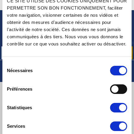
CE SITE UTILISE DES COOKIES UNIQUEMENT POUR
CONTACTEZ-NOUS
UNE QUESTION ? BESOIN D 'AIDE ?
PERMETTRE SON BON FONCTIONNEMENT, faciliter
votre navigation, visionner certaines de nos vidéos et
obtenir des mesures d'audience nécessaires pour
NEWSLETTER
l'activité de notre société. Ces données ne sont jamais
Inscrivez-vous pour recevoir gratuitement
communiquées à des tiers. Nous vous vous donnons le
nos offres promos et actualités produits
contrôle sur ce que vous souhaitez activer ou désactiver.
Sélection
Nécessaires
du
consentement
Préférences
LIVRAISON
Statistiques
PETITS COLIS :
COLISSIMO, TNT RELAIS, DPD
-
GROS COLIS :
TNT, GÉODIS, FRANCE EXPRESS, DPD
Services