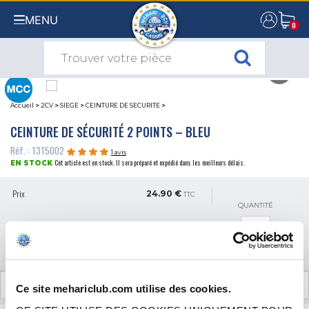
MENU
0
0
Accueil
>
2CV
>
SIEGE
>
CEINTURE DE SECURITE
>
CEINTURE DE SÉCURITÉ 2 POINTS – BLEU
Réf. : 1315002
1 avis
Cet article est en stock. Il sera préparé et expédié dans les meilleurs délais.
EN STOCK
Prix
24.90 €
TTC
QUANTITÉ
AJOUTER AU PANIER
AVIS CLIENTS (1)
Ce site mehariclub.com utilise des cookies.