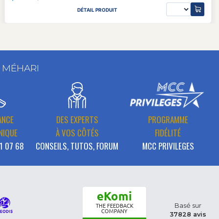
DÉTAIL PRODUIT
T MÉHARI
ANCE
DES EXPERTS
PROGRAMME
NIQUE
À VOS CÔTÉS
FIDÉLITÉ
1 07 68
CONSEILS, TUTOS, FORUM
MCC PRIVILEGES
eKomi
Basé sur
THE FEEDBACK
COMPANY
37828 avis