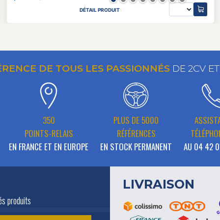
DÉTAIL PRODUIT
ÉRENCE DE TOUS LES PASSIONNÉS
DE 2CV E
350
PLUS DE 5000
ASSIST
POINTS-RELAIS
RÉFÉRENCES
TÉLÉPHO
EN FRANCE ET EN EUROPE
EN STOCK PERMANENT
AU 04 42 0
LIVRAISON
és produits