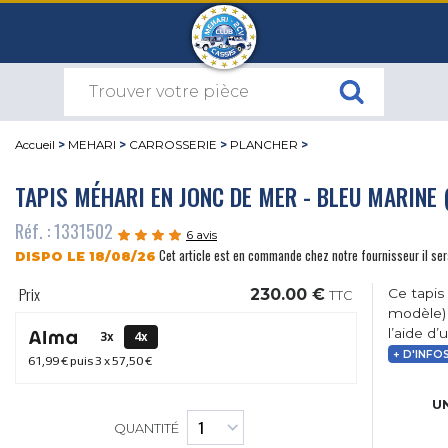
Accueil
>
MEHARI
>
CARROSSERIE
>
PLANCHER
>
TAPIS MÉHARI EN JONC DE MER - BLEU MARINE 
Réf. : 1331502
6 avis
Cet article est en commande chez notre fournisseur il se
DISPO LE 18/08/26
Prix
230.00 €
Ce tapis
TTC
modèle) 
l’aide d
3x
4x
+ D'INFO
61,99 €
puis 3 x
57,50 €
UN
QUANTITÉ