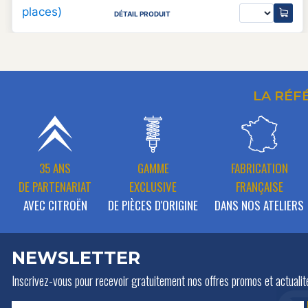
DÉTAIL PRODUIT
LA RÉF
35 ANS
GAMME
FABRICATION
DE PARTENARIAT
EXCLUSIVE
FRANÇAISE
AVEC CITROËN
DE PIÈCES D'ORIGINE
DANS NOS ATELIERS
NEWSLETTER
Inscrivez-vous pour recevoir gratuitement
nos offres promos et actualit