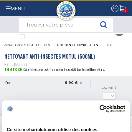
MENU
0
0
Accueil
>
ACCESSOIRES
>
OUTILLAGE - ENTRETIEN
>
FOURNITURE - ENTRETIEN
>
NETTOYANT ANTI-INSECTES MOTUL (500ML)
Réf. : 1506527
Cet article est en stock. Il sera préparé et expédié dans les meilleurs délais.
EN STOCK
Prix
9.90 €
TTC
QUANTITÉ
AJOUTER AU PANIER
INFORMATIONS TECHNIQUES
Ce site mehariclub.com utilise des cookies.