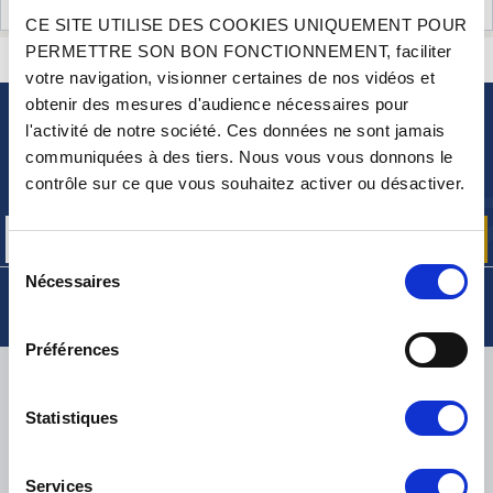
AVIS CLIENTS (0)
CE SITE UTILISE DES COOKIES UNIQUEMENT POUR
PERMETTRE SON BON FONCTIONNEMENT, faciliter
CONTACTEZ-NOUS
UNE QUESTION ? BESOIN D 'AIDE ?
votre navigation, visionner certaines de nos vidéos et
obtenir des mesures d'audience nécessaires pour
l'activité de notre société. Ces données ne sont jamais
NEWSLETTER
communiquées à des tiers. Nous vous vous donnons le
Inscrivez-vous pour recevoir gratuitement
contrôle sur ce que vous souhaitez activer ou désactiver.
nos offres promos et actualités produits
Sélection
Nécessaires
du
consentement
Préférences
LIVRAISON
Statistiques
Services