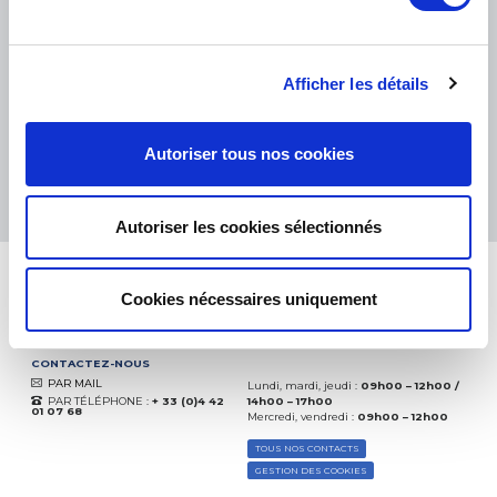
PETITS COLIS :
COLISSIMO, TNT RELAIS, DPD
-
GROS COLIS :
TNT, GÉODIS, FRANCE EXPRESS, DPD
eKomi
THE FEEDBACK
Afficher les détails
COMPANY
Excellent:
4.5
/
5
Autoriser tous nos cookies
10.08.2026
PLUS
Basé sur
37935 avis
(depuis 2018)
Autoriser les cookies sélectionnés
Cookies nécessaires uniquement
CONTACTEZ-NOUS
PAR MAIL
Lundi, mardi, jeudi :
09h00 – 12h00 /
PAR TÉLÉPHONE :
+ 33 (0)4 42
14h00 – 17h00
01 07 68
Mercredi, vendredi :
09h00 – 12h00
TOUS NOS CONTACTS
GESTION DES COOKIES