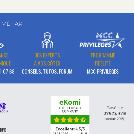
T MÉHARI
ANCE
DES EXPERTS
PROGRAMME
NIQUE
À VOS CÔTÉS
FIDÉLITÉ
1 07 68
CONSEILS, TUTOS, FORUM
MCC PRIVILEGES
eKomi
Basé sur
THE FEEDBACK
COMPANY
37872 avis
(depuis 2018)
Excellent:
4.5
/
5
 DPD
08.08.2026
PLUS