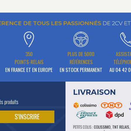
ÉRENCE DE TOUS LES PASSIONNÉS
DE 2CV E
350
PLUS DE 5000
ASSIST
POINTS-RELAIS
RÉFÉRENCES
TÉLÉPHO
EN FRANCE ET EN EUROPE
EN STOCK PERMANENT
AU 04 42 0
LIVRAISON
és produits
PETITS COLIS :
COLISSIMO, TNT RELAIS,