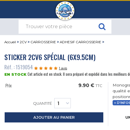
Accueil
>
2CV
>
CARROSSERIE
>
ADHESIF CARROSSERIE
>
STICKER 2CV6 SPÉCIAL (6X9.5CM)
Réf. : 1519054
1 avis
Cet article est en stock. Il sera préparé et expédié dans les meilleurs d
EN STOCK
Prix
9.90 €
Monogra
TTC
qualité 
position
+ D'INFO
QUANTITÉ
UN
AJOUTER AU PANIER