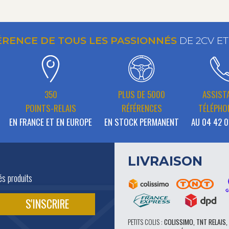
ÉRENCE DE TOUS LES PASSIONNÉS
DE 2CV E
350
PLUS DE 5000
ASSIST
POINTS-RELAIS
RÉFÉRENCES
TÉLÉPHO
EN FRANCE ET EN EUROPE
EN STOCK PERMANENT
AU 04 42 0
LIVRAISON
és produits
PETITS COLIS :
COLISSIMO, TNT RELAIS,