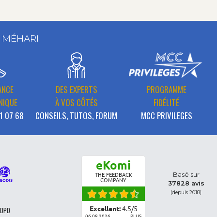
T MÉHARI
ANCE
DES EXPERTS
PROGRAMME
NIQUE
À VOS CÔTÉS
FIDÉLITÉ
1 07 68
CONSEILS, TUTOS, FORUM
MCC PRIVILEGES
eKomi
Basé sur
THE FEEDBACK
COMPANY
37828 avis
(depuis 2018)
Excellent:
4.5
/
5
 DPD
06.08.2026
PLUS