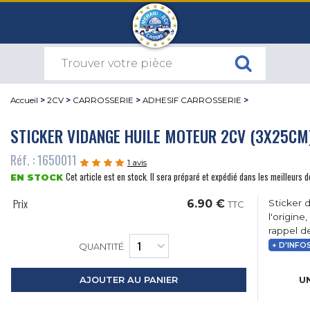
Accueil
>
2CV
>
CARROSSERIE
>
ADHESIF CARROSSERIE
>
STICKER VIDANGE HUILE MOTEUR 2CV (3X25CM
Réf. : 1650011
1 avis
Cet article est en stock. Il sera préparé et expédié dans les meilleurs d
EN STOCK
Prix
6.90 €
Sticker 
TTC
l'origine
rappel d
+ D'INFO
QUANTITÉ
UN
AJOUTER AU PANIER