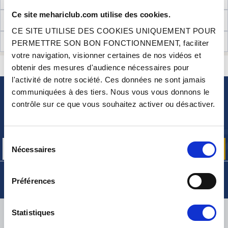
Ce site mehariclub.com utilise des cookies.
INFORMATIONS TECHNIQUES
CE SITE UTILISE DES COOKIES UNIQUEMENT POUR
AVIS CLIENTS (0)
PERMETTRE SON BON FONCTIONNEMENT, faciliter
votre navigation, visionner certaines de nos vidéos et
CONTACTEZ-NOUS
obtenir des mesures d'audience nécessaires pour
UNE QUESTION ? BESOIN D 'AIDE ?
l'activité de notre société. Ces données ne sont jamais
communiquées à des tiers. Nous vous vous donnons le
NEWSLETTER
contrôle sur ce que vous souhaitez activer ou désactiver.
Inscrivez-vous pour recevoir gratuitement
nos offres promos et actualités produits
Sélection
Nécessaires
du
consentement
Préférences
LIVRAISON
Statistiques