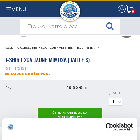
MENU
0
0
Accueil
>
ACCESSOIRES
>
BOUTIQUE
>
VETEMENT - EQUIPEMENT
>
T-SHIRT 2CV JAUNE MIMOSA (TAILLE S)
Réf. : 1791311
EN COURS DE RÉAPPRO.
Prix
19.90 €
TTC
QUANTITÉ
ÊTRE INFORMÉ DE SA
DISPONIBILITÉ
VOIR LES
2
PRODUITS COMPLÉMENTAIRES
NÉCESSAIRES AU MONTAGE