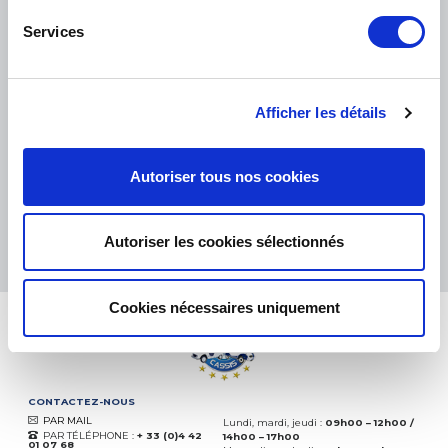
Services
PETITS COLIS :
COLISSIMO, TNT RELAIS, DPD
-
GROS COLIS :
TNT, GÉODIS, FRANCE EXPRESS, DPD
Afficher les détails
eKomi
THE FEEDBACK
COMPANY
Autoriser tous nos cookies
Excellent:
4.5
/
5
08.08.2026
PLUS
Autoriser les cookies sélectionnés
Basé sur
37872 avis
(depuis 2018)
Cookies nécessaires uniquement
CONTACTEZ-NOUS
PAR MAIL
Lundi, mardi, jeudi :
09h00 – 12h00 /
PAR TÉLÉPHONE :
+ 33 (0)4 42
14h00 – 17h00
01 07 68