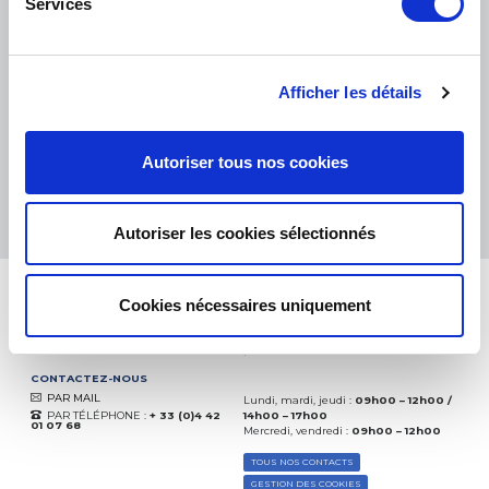
Services
PETITS COLIS :
COLISSIMO, TNT RELAIS, DPD
-
GROS COLIS :
TNT, GÉODIS, FRANCE EXPRESS, DPD
eKomi
Afficher les détails
THE FEEDBACK
COMPANY
Autoriser tous nos cookies
Excellent:
4.5
/
5
07.08.2026
PLUS
Basé sur
37850 avis
Autoriser les cookies sélectionnés
(depuis 2018)
Cookies nécessaires uniquement
CONTACTEZ-NOUS
PAR MAIL
Lundi, mardi, jeudi :
09h00 – 12h00 /
PAR TÉLÉPHONE :
+ 33 (0)4 42
14h00 – 17h00
01 07 68
Mercredi, vendredi :
09h00 – 12h00
TOUS NOS CONTACTS
GESTION DES COOKIES