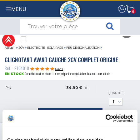
MENU
0
0
Accueil
>
2CV
>
ELECTRICITE - ECLAIRAGE
>
FEU DE SIGNALISATION
>
CLIGNOTANT AVANT GAUCHE 2CV COMPLET ORIGINE
Réf. : 2104010
6 avis
Cet article est en stock. Il sera préparé et expédié dans les meilleurs délais.
EN STOCK
Prix
34.90 €
TTC
QUANTITÉ
AJOUTER AU PANIER
VOIR LES
2
PRODUITS COMPLÉMENTAIRES
NÉCESSAIRES AU MONTAGE