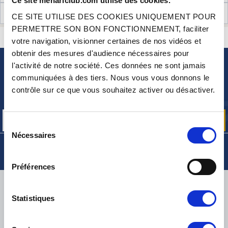
Ce site mehariclub.com utilise des cookies.
AVIS CLIENTS (6)
CE SITE UTILISE DES COOKIES UNIQUEMENT POUR
PERMETTRE SON BON FONCTIONNEMENT, faciliter
CONTACTEZ-NOUS
UNE QUESTION ? BESOIN D 'AIDE ?
votre navigation, visionner certaines de nos vidéos et
obtenir des mesures d'audience nécessaires pour
l'activité de notre société. Ces données ne sont jamais
NEWSLETTER
communiquées à des tiers. Nous vous vous donnons le
Inscrivez-vous pour recevoir gratuitement
contrôle sur ce que vous souhaitez activer ou désactiver.
nos offres promos et actualités produits
Sélection
Nécessaires
du
consentement
Préférences
LIVRAISON
Statistiques