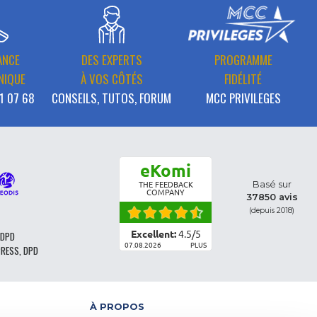
ANCE
DES EXPERTS
PROGRAMME
NIQUE
À VOS CÔTÉS
FIDÉLITÉ
1 07 68
CONSEILS, TUTOS, FORUM
MCC PRIVILEGES
eKomi
Basé sur
THE FEEDBACK
COMPANY
37850 avis
(depuis 2018)
Excellent:
4.5
/
5
 DPD
07.08.2026
PLUS
PRESS, DPD
À PROPOS