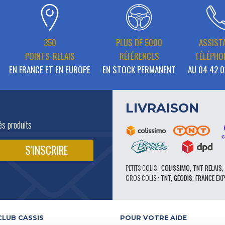
350
PLUS DE 5000
ASSIST
POINTS-RELAIS
RÉFÉRENCES
TÉLÉPHO
EN FRANCE ET EN EUROPE
EN STOCK PERMANENT
AU 04 42 0
LIVRAISON
és produits
PETITS COLIS :
COLISSIMO, TNT RELAIS,
GROS COLIS :
TNT, GÉODIS, FRANCE EX
CLUB CASSIS
POUR VOTRE AIDE