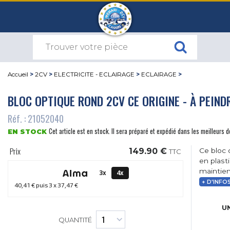
Accueil
>
2CV
>
ELECTRICITE - ECLAIRAGE
>
ECLAIRAGE
>
BLOC OPTIQUE ROND 2CV CE ORIGINE - À PEIND
Réf. : 21052040
Cet article est en stock. Il sera préparé et expédié dans les meilleurs d
EN STOCK
Prix
149.90 €
Ce bloc 
TTC
en plast
maintien
3x
4x
+ D'INFO
40,41 €
puis 3 x
37,47 €
UN
QUANTITÉ