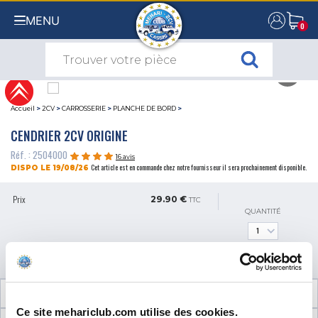
MENU
0
0
Accueil
>
2CV
>
CARROSSERIE
>
PLANCHE DE BORD
>
CENDRIER 2CV ORIGINE
Réf. : 2504000
16 avis
Cet article est en commande chez notre fournisseur il sera prochainement disponible.
DISPO LE 19/08/26
Prix
29.90 €
TTC
QUANTITÉ
AJOUTER AU PANIER
INFORMATIONS TECHNIQUES
Ce site mehariclub.com utilise des cookies.