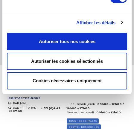
PETITS COLIS :
COLISSIMO, TNT RELAIS, DPD
-
GROS COLIS :
TNT, GÉODIS, FRANCE EXPRESS, DPD
eKomi
THE FEEDBACK
Afficher les détails
COMPANY
Excellent:
4.5
/
5
Autoriser tous nos cookies
09.08.2026
PLUS
Basé sur
37904 avis
(depuis 2018)
Autoriser les cookies sélectionnés
Cookies nécessaires uniquement
CONTACTEZ-NOUS
PAR MAIL
Lundi, mardi, jeudi :
09h00 – 12h00 /
PAR TÉLÉPHONE :
+ 33 (0)4 42
14h00 – 17h00
01 07 68
Mercredi, vendredi :
09h00 – 12h00
TOUS NOS CONTACTS
GESTION DES COOKIES