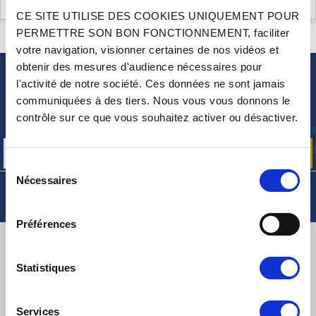
AVIS CLIENTS (16)
CE SITE UTILISE DES COOKIES UNIQUEMENT POUR
PERMETTRE SON BON FONCTIONNEMENT, faciliter
CONTACTEZ-NOUS
UNE QUESTION ? BESOIN D 'AIDE ?
votre navigation, visionner certaines de nos vidéos et
obtenir des mesures d'audience nécessaires pour
l'activité de notre société. Ces données ne sont jamais
NEWSLETTER
communiquées à des tiers. Nous vous vous donnons le
Inscrivez-vous pour recevoir gratuitement
contrôle sur ce que vous souhaitez activer ou désactiver.
nos offres promos et actualités produits
Sélection
Nécessaires
du
consentement
Préférences
LIVRAISON
Statistiques
Services