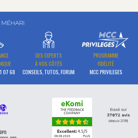
T MÉHARI
ANCE
DES EXPERTS
PROGRAMME
NIQUE
À VOS CÔTÉS
FIDÉLITÉ
1 07 68
CONSEILS, TUTOS, FORUM
MCC PRIVILEGES
eKomi
Basé sur
THE FEEDBACK
COMPANY
37872 avis
(depuis 2018)
Excellent:
4.5
/
5
 DPD
08.08.2026
PLUS