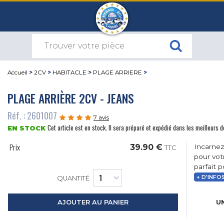
Accueil
>
2CV
>
HABITACLE
>
PLAGE ARRIERE
>
PLAGE ARRIÈRE 2CV - JEANS
Réf. : 2601007
7 avis
Cet article est en stock. Il sera préparé et expédié dans les meilleurs d
EN STOCK
Prix
39.90 €
Incarnez
TTC
pour vot
parfait 
+ D'INFO
QUANTITÉ
UN
AJOUTER AU PANIER