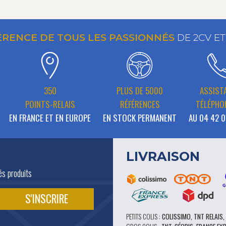
ÉRENCE DE TOUS LES PASSIONNÉS
DE 2CV E
350
PLUS DE 5000
ASSIST
POINTS-RELAIS
RÉFÉRENCES
TÉLÉPHO
EN FRANCE ET EN EUROPE
EN STOCK PERMANENT
AU 04 42 0
LIVRAISON
és produits
PETITS COLIS :
COLISSIMO, TNT RELAIS,