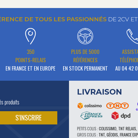
ÉRENCE DE TOUS LES PASSIONNÉS
DE 2CV E
350
PLUS DE 5000
ASSIST
POINTS-RELAIS
RÉFÉRENCES
TÉLÉPHO
EN FRANCE ET EN EUROPE
EN STOCK PERMANENT
AU 04 42 0
LIVRAISON
és produits
PETITS COLIS :
COLISSIMO, TNT RELAIS,
GROS COLIS :
TNT, GÉODIS, FRANCE EX