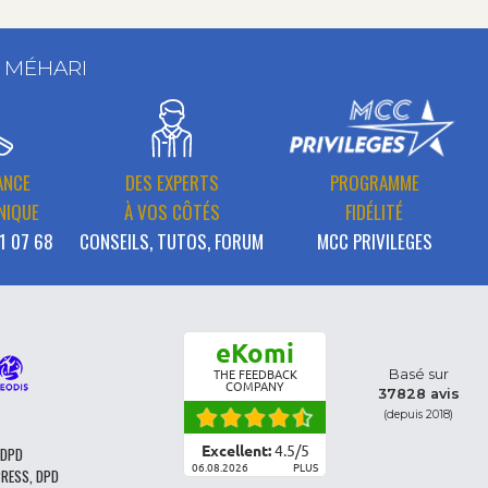
T MÉHARI
ANCE
DES EXPERTS
PROGRAMME
NIQUE
À VOS CÔTÉS
FIDÉLITÉ
1 07 68
CONSEILS, TUTOS, FORUM
MCC PRIVILEGES
eKomi
Basé sur
THE FEEDBACK
COMPANY
37828 avis
(depuis 2018)
Excellent:
4.5
/
5
 DPD
06.08.2026
PLUS
PRESS, DPD