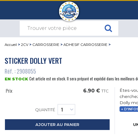
Accueil
>
2CV
>
CARROSSERIE
>
ADHESIF CARROSSERIE
>
STICKER DOLLY VERT
Réf. : 2908055
Cet article est en stock. Il sera préparé et expédié dans les meilleurs d
EN STOCK
Prix
6.90 €
Êtes-vou
TTC
cherchez
Dolly mo
+ D'INFO
QUANTITÉ
UN
AJOUTER AU PANIER