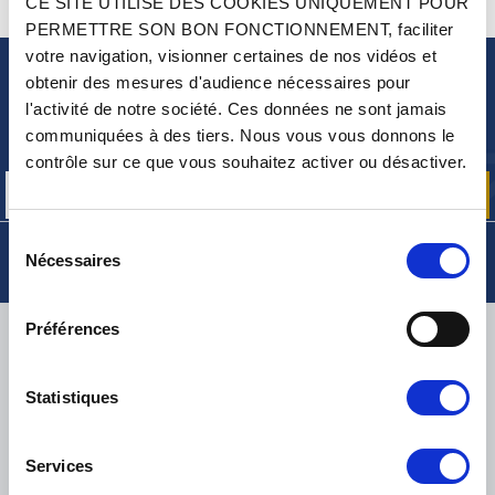
CE SITE UTILISE DES COOKIES UNIQUEMENT POUR
CONTACTEZ-NOUS
UNE QUESTION ? BESOIN D 'AIDE ?
PERMETTRE SON BON FONCTIONNEMENT, faciliter
votre navigation, visionner certaines de nos vidéos et
obtenir des mesures d'audience nécessaires pour
NEWSLETTER
l'activité de notre société. Ces données ne sont jamais
Inscrivez-vous pour recevoir gratuitement
communiquées à des tiers. Nous vous vous donnons le
nos offres promos et actualités produits
contrôle sur ce que vous souhaitez activer ou désactiver.
Sélection
Nécessaires
du
consentement
Préférences
LIVRAISON
Statistiques
PETITS COLIS :
COLISSIMO, TNT RELAIS, DPD
-
GROS COLIS :
TNT, GÉODIS, FRANCE EXPRESS, DPD
Services