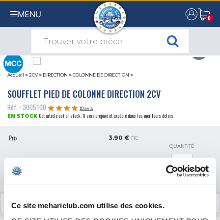
MENU
0
0
Accueil
>
2CV
>
DIRECTION
>
COLONNE DE DIRECTION
>
SOUFFLET PIED DE COLONNE DIRECTION 2CV
Réf. : 3005100
10 avis
Cet article est en stock. Il sera préparé et expédié dans les meilleurs délais.
EN STOCK
Prix
3.90 €
TTC
QUANTITÉ
AJOUTER AU PANIER
AVIS CLIENTS (10)
Ce site mehariclub.com utilise des cookies.