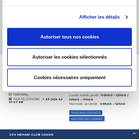
eKomi
THE FEEDBACK
COMPANY
Afficher les détails
Excellent:
4.5
/
5
06.08.2026
PLUS
Autoriser tous nos cookies
Basé sur
37828 avis
(depuis 2018)
Autoriser les cookies sélectionnés
Cookies nécessaires uniquement
CONTACTEZ-NOUS
PAR MAIL
Lundi, mardi, jeudi :
09h00 – 12h00 /
PAR TÉLÉPHONE :
+ 33 (0)4 42
14h00 – 17h00
01 07 68
Mercredi, vendredi :
09h00 – 12h00
TOUS NOS CONTACTS
GESTION DES COOKIES
2CV MÉHARI CLUB CASSIS