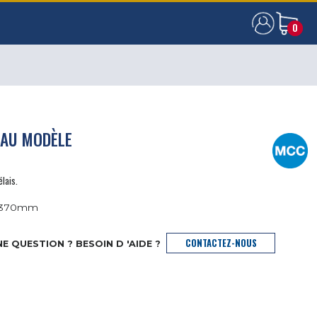
0
0
EAU MODÈLE
élais.
e 370mm
CONTACTEZ-NOUS
E QUESTION ? BESOIN D 'AIDE ?