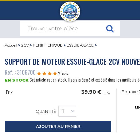
Accueil
>
2CV
>
PERIPHERIQUE
>
ESSUIE-GLACE
>
SUPPORT DE MOTEUR ESSUIE-GLACE 2CV NOUV
Réf. : 3106700
7 avis
Cet article est en stock. Il sera préparé et expédié dans les meilleurs d
EN STOCK
Prix
39.90 €
Entrax
TTC
UN
QUANTITÉ
AJOUTER AU PANIER