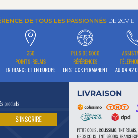
ÉRENCE DE TOUS LES PASSIONNÉS
DE 2CV E
350
PLUS DE 5000
ASSIST
POINTS-RELAIS
RÉFÉRENCES
TÉLÉPHO
EN FRANCE ET EN EUROPE
EN STOCK PERMANENT
AU 04 42 0
LIVRAISON
és produits
PETITS COLIS :
COLISSIMO, TNT RELAIS,
GROS COLIS :
TNT, GÉODIS, FRANCE EX