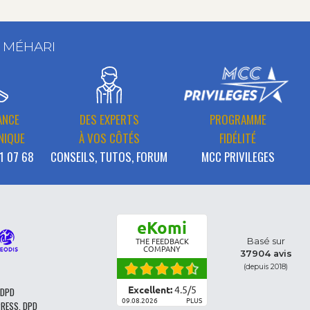
T MÉHARI
ANCE
DES EXPERTS
PROGRAMME
NIQUE
À VOS CÔTÉS
FIDÉLITÉ
1 07 68
CONSEILS, TUTOS, FORUM
MCC PRIVILEGES
eKomi
Basé sur
THE FEEDBACK
COMPANY
37904 avis
(depuis 2018)
Excellent:
4.5
/
5
 DPD
09.08.2026
PLUS
PRESS, DPD