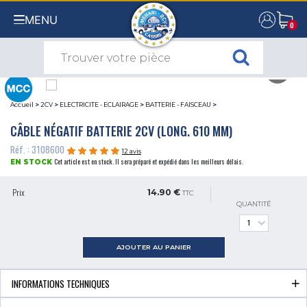
MENU
0
0
Accueil
>
2CV
>
ELECTRICITE - ECLAIRAGE
>
BATTERIE - FAISCEAU
>
CÂBLE NÉGATIF BATTERIE 2CV (LONG. 610 MM)
Réf. : 3108600
12 avis
Cet article est en stock. Il sera préparé et expédié dans les meilleurs délais.
EN STOCK
Prix
14.90 €
TTC
QUANTITÉ
AJOUTER AU PANIER
INFORMATIONS TECHNIQUES