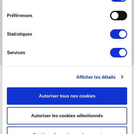
PETITS COLIS :
COLISSIMO, TNT RELAIS, DPD
-
GROS COLIS :
TNT, GÉODIS, FRANCE EXPRESS, DPD
consentement
eKomi
Préférences
THE FEEDBACK
COMPANY
Statistiques
Excellent:
4.5
/
5
08.08.2026
PLUS
Services
Basé sur
37872 avis
(depuis 2018)
Afficher les détails
Autoriser tous nos cookies
CONTACTEZ-NOUS
PAR MAIL
Lundi, mardi, jeudi :
09h00 – 12h00 /
PAR TÉLÉPHONE :
+ 33 (0)4 42
14h00 – 17h00
01 07 68
Mercredi, vendredi :
09h00 – 12h00
Autoriser les cookies sélectionnés
TOUS NOS CONTACTS
GESTION DES COOKIES