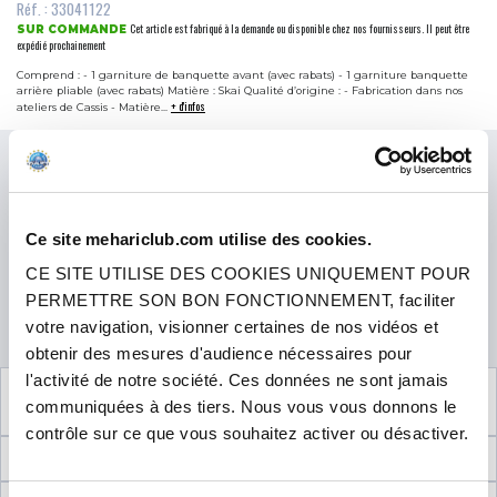
Réf. : 33041122
Cet article est fabriqué à la demande ou disponible chez nos fournisseurs. Il peut être
SUR COMMANDE
expédié prochainement
Comprend : - 1 garniture de banquette avant (avec rabats) - 1 garniture banquette
arrière pliable (avec rabats) Matière : Skai Qualité d’origine : - Fabrication dans nos
+ d'infos
ateliers de Cassis - Matière...
Prix
399.00 €
TTC
3x
4x
Ce site mehariclub.com utilise des cookies.
107,53 €
puis 3 x
99,75 €
CE SITE UTILISE DES COOKIES UNIQUEMENT POUR
PERMETTRE SON BON FONCTIONNEMENT, faciliter
QUANTITÉ
votre navigation, visionner certaines de nos vidéos et
AJOUTER AU PANIER
obtenir des mesures d'audience nécessaires pour
l'activité de notre société. Ces données ne sont jamais
VOIR LE PRODUIT COMPLÉMENTAIRE
communiquées à des tiers. Nous vous vous donnons le
NÉCESSAIRE AU MONTAGE
contrôle sur ce que vous souhaitez activer ou désactiver.
INFORMATIONS TECHNIQUES