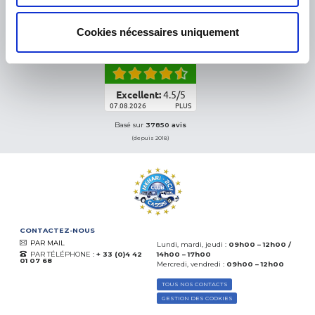
PETITS COLIS :
COLISSIMO, TNT RELAIS, DPD
-
GROS COLIS :
TNT, GÉODIS, FRANCE EXPRESS, DPD
eKomi
Cookies nécessaires uniquement
THE FEEDBACK
COMPANY
Excellent:
4.5
/
5
07.08.2026
PLUS
Basé sur
37850 avis
(depuis 2018)
CONTACTEZ-NOUS
PAR MAIL
Lundi, mardi, jeudi :
09h00 – 12h00 /
PAR TÉLÉPHONE :
+ 33 (0)4 42
14h00 – 17h00
01 07 68
Mercredi, vendredi :
09h00 – 12h00
TOUS NOS CONTACTS
GESTION DES COOKIES