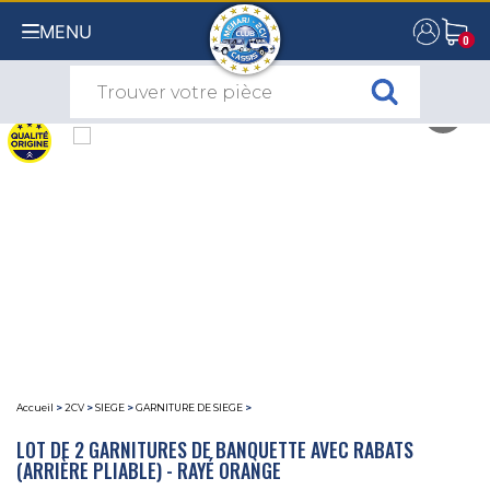
MENU
0
0
Accueil
>
2CV
>
SIEGE
>
GARNITURE DE SIEGE
>
LOT DE 2 GARNITURES DE BANQUETTE AVEC RABATS
(ARRIÈRE PLIABLE) - RAYÉ ORANGE