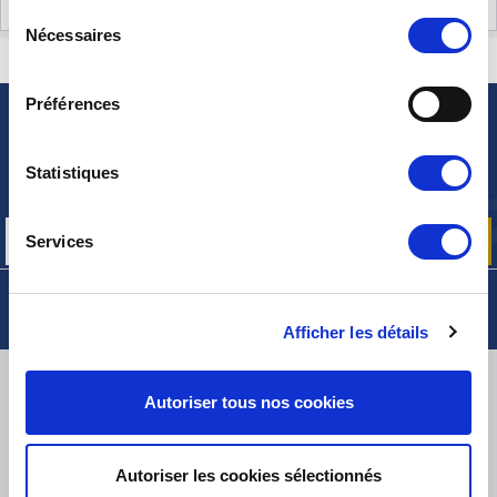
AVIS CLIENTS (0)
Sélection
Nécessaires
du
CONTACTEZ-NOUS
UNE QUESTION ? BESOIN D 'AIDE ?
consentement
Préférences
NEWSLETTER
Inscrivez-vous pour recevoir gratuitement
Statistiques
nos offres promos et actualités produits
Services
Afficher les détails
LIVRAISON
Autoriser tous nos cookies
Autoriser les cookies sélectionnés