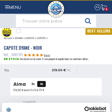
MENU
0
0
BEST SELLERS
Accueil
>
DYANE
>
CAPOTE
>
CAPOTE
>
CAPOTE DYANE - NOIR
Réf. : 5801101
8 avis
Cet article est en stock. Il sera préparé et expédié dans les meilleurs délais.
EN STOCK
Prix
219.00 €
TTC
3x
4x
59,02 €
puis 3 x
54,75 €
QUANTITÉ
AJOUTER AU PANIER