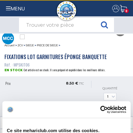
MENU
0
0
Accueil
>
2CV
>
SIEGE
>
PIECE DE SIEGE
>
FIXATIONS LOT GARNITURES ÉPONGE BANQUETTE
Réf. : MPSKIT06
Cet article est en stock. Il sera préparé et expédié dans les meilleurs délais.
EN STOCK
Prix
8.50 €
TTC
QUANTITÉ
AJOUTER AU PANIER
INFORMATIONS TECHNIQUES
Ce site mehariclub.com utilise des cookies.