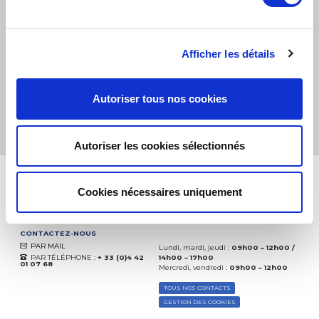
PETITS COLIS :
COLISSIMO, TNT RELAIS, DPD
-
GROS COLIS :
TNT, GÉODIS, FRANCE EXPRESS, DPD
eKomi
THE FEEDBACK
Afficher les détails
COMPANY
Excellent:
4.5
/
5
Autoriser tous nos cookies
06.08.2026
PLUS
Basé sur
37828 avis
(depuis 2018)
Autoriser les cookies sélectionnés
Cookies nécessaires uniquement
CONTACTEZ-NOUS
PAR MAIL
Lundi, mardi, jeudi :
09h00 – 12h00 /
PAR TÉLÉPHONE :
+ 33 (0)4 42
14h00 – 17h00
01 07 68
Mercredi, vendredi :
09h00 – 12h00
TOUS NOS CONTACTS
GESTION DES COOKIES