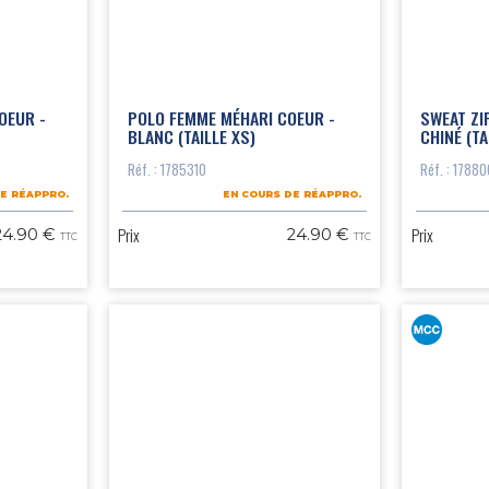
OEUR -
POLO FEMME MÉHARI COEUR -
SWEAT ZI
BLANC (TAILLE XS)
CHINÉ (TA
Réf. : 1785310
Réf. : 1788
E RÉAPPRO.
EN COURS DE RÉAPPRO.
Prix
Prix
24.90 €
24.90 €
TTC
TTC