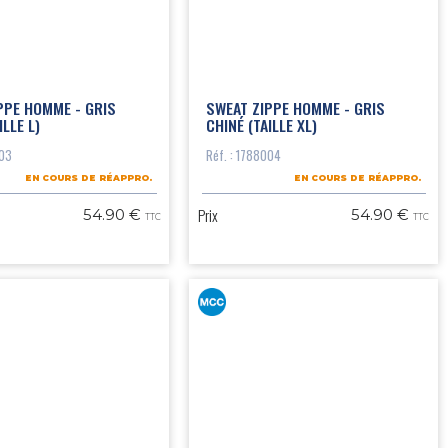
PPE HOMME - GRIS
SWEAT ZIPPE HOMME - GRIS
ILLE L)
CHINÉ (TAILLE XL)
003
Réf. : 1788004
EN COURS DE RÉAPPRO.
EN COURS DE RÉAPPRO.
Prix
54.90 €
54.90 €
TTC
TTC