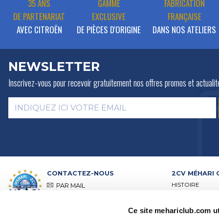
35 ANS
GAMME
FABRICATION
DE PARTENARIAT
EXCLUSIVE
FRANÇAISE
AVEC CITROËN
DE PIÈCES D'ORIGINE
DANS NOS ATELIERS
NEWSLETTER
Inscrivez-vous pour recevoir gratuitement
nos offres promos et actualit
CONTACTEZ-NOUS
2CV MÉHARI 
HISTOIRE
PAR MAIL
ACTIVITÉS
PAR TÉLÉPHONE :
+ 33 (0)4 42
01 07 68
PRÉSENTATION
Ce site mehariclub.com ut
VISITE DE NOS 
Lundi, mardi, jeudi :
09h00 –