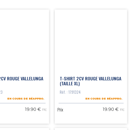
2CV ROUGE VALLELUNGA
T-SHIRT 2CV ROUGE VALLELUNGA
(TAILLE XL)
23
Réf. : 1791324
EN COURS DE RÉAPPRO.
EN COURS DE RÉAPPRO.
Prix
19.90 €
19.90 €
TTC
TTC