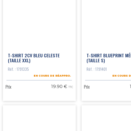
T-SHIRT 2CV BLEU CELESTE
T-SHIRT BLUEPRINT MÉ
(TAILLE XXL)
(TAILLE S)
Réf. : 1791335
Réf. : 1791401
EN COURS DE RÉAPPRO.
EN COURS D
Prix
Prix
19.90 €
TTC