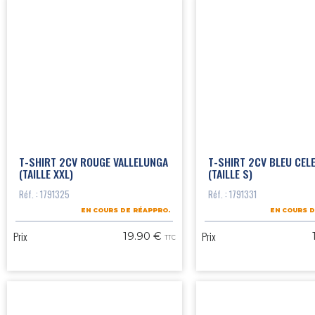
T-SHIRT 2CV ROUGE VALLELUNGA
T-SHIRT 2CV BLEU CEL
(TAILLE XXL)
(TAILLE S)
Réf. : 1791325
Réf. : 1791331
EN COURS DE RÉAPPRO.
EN COURS D
Prix
Prix
19.90 €
TTC