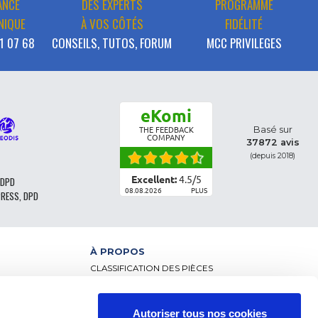
ANCE
DES EXPERTS
PROGRAMME
NIQUE
À VOS CÔTÉS
FIDÉLITÉ
1 07 68
CONSEILS, TUTOS, FORUM
MCC PRIVILEGES
eKomi
Basé sur
THE FEEDBACK
COMPANY
37872 avis
(depuis 2018)
Excellent:
4.5
/
5
 DPD
08.08.2026
PLUS
PRESS, DPD
À PROPOS
CLASSIFICATION DES PIÈCES
CGV - CLIENTS PARTICULIERS
CGV – CLIENTS PROFESSIONNELS
MENTIONS LÉGALES
Autoriser tous nos cookies