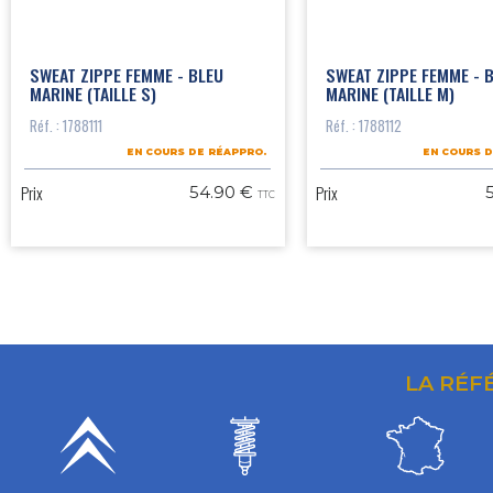
SWEAT ZIPPE FEMME - BLEU
SWEAT ZIPPE FEMME - 
MARINE (TAILLE S)
MARINE (TAILLE M)
Réf. : 1788111
Réf. : 1788112
EN COURS DE RÉAPPRO.
EN COURS D
Prix
Prix
54.90 €
TTC
LA RÉF