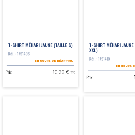
T-SHIRT MÉHARI JAUNE (TAILLE S)
T-SHIRT MÉHARI JAUNE 
XXL)
Réf. : 1791406
Réf. : 1791410
EN COURS DE RÉAPPRO.
EN COURS D
Prix
19.90 €
TTC
Prix