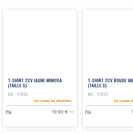
T-SHIRT 2CV JAUNE MIMOSA
T-SHIRT 2CV ROUGE VA
(TAILLE S)
(TAILLE S)
Réf. : 1791311
Réf. : 1791321
EN COURS DE RÉAPPRO.
EN COURS D
Prix
Prix
19.90 €
TTC