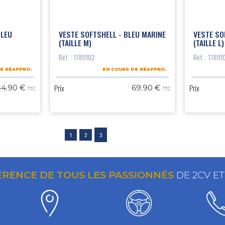
BLEU
VESTE SOFTSHELL - BLEU MARINE
VESTE SO
(TAILLE M)
(TAILLE L)
Réf. : 1789102
Réf. : 17891
E RÉAPPRO.
EN COURS DE RÉAPPRO.
Prix
Prix
54.90 €
69.90 €
TTC
TTC
1
2
3
ÉRENCE DE TOUS LES PASSIONNÉS
DE 2CV E