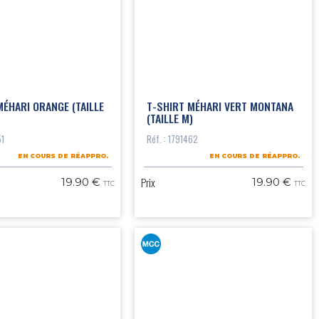
MÉHARI ORANGE (TAILLE
T-SHIRT MÉHARI VERT MONTANA
(TAILLE M)
51
Réf. : 1791462
EN COURS DE RÉAPPRO.
EN COURS DE RÉAPPRO.
Prix
19.90 €
19.90 €
TTC
TTC