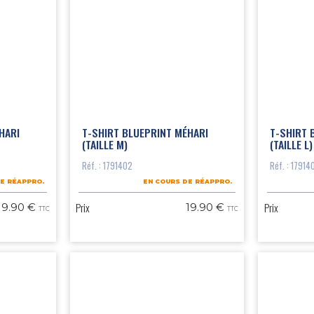
HARI
T-SHIRT BLUEPRINT MÉHARI
T-SHIRT 
(TAILLE M)
(TAILLE L)
Réf. : 1791402
Réf. : 17914
E RÉAPPRO.
EN COURS DE RÉAPPRO.
Prix
Prix
19.90 €
19.90 €
TTC
TTC