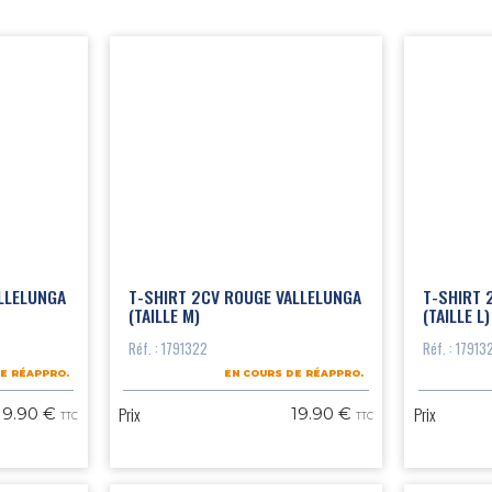
LLELUNGA
T-SHIRT 2CV ROUGE VALLELUNGA
T-SHIRT 
(TAILLE M)
(TAILLE L)
Réf. : 1791322
Réf. : 17913
E RÉAPPRO.
EN COURS DE RÉAPPRO.
Prix
Prix
19.90 €
19.90 €
TTC
TTC