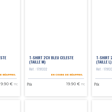
ESTE
T-SHIRT 2CV BLEU CELESTE
T-SHIRT 
(TAILLE M)
(TAILLE L)
Réf. : 1791332
Réf. : 17913
E RÉAPPRO.
EN COURS DE RÉAPPRO.
Prix
Prix
19.90 €
19.90 €
TTC
TTC