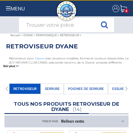
MENU
0
0
Accueil
>
DYANE
>
PERIPHERIQUE
>
RETROVISEUR
>
RETROVISEUR DYANE
Rétroviseurs pour
Dyane
avec plusieurs modèles, formes et couleurs disponibles. Le
2CV MEHARI CLUB CASSIS, spécialiste reconnu de la Dyane, propose différents
Voir plus
rétroviseurs extérieurs et intérieurs pour Citroën Dyane. Mais également de nombreux
accessoires pour la fixation : supports, renforts et boulons.
RETROVISEUR
SERRURE
POIGNEE DE SERRURE
ESSUIE-GLA
TOUS NOS PRODUITS RETROVISEUR DE
DYANE
(14)
TRIER PAR