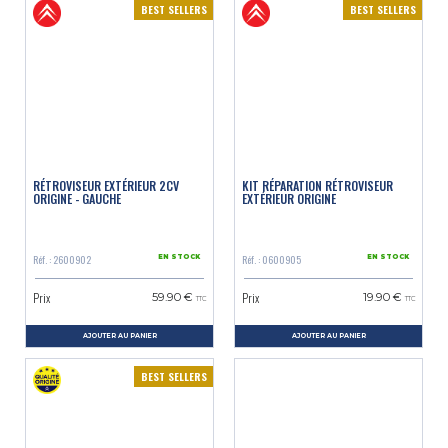
BEST SELLERS
BEST SELLERS
RÉTROVISEUR EXTÉRIEUR 2CV
KIT RÉPARATION RÉTROVISEUR
ORIGINE - GAUCHE
EXTÉRIEUR ORIGINE
Réf. : 2600902
Réf. : 0600905
EN STOCK
EN STOCK
Prix
Prix
59.90 €
19.90 €
TTC
TTC
AJOUTER AU PANIER
AJOUTER AU PANIER
BEST SELLERS