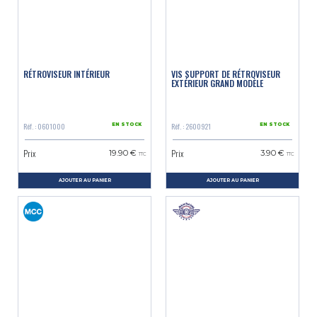
RÉTROVISEUR INTÉRIEUR
VIS SUPPORT DE RÉTROVISEUR
EXTÉRIEUR GRAND MODÈLE
Réf. : 0601000
Réf. : 2600921
EN STOCK
EN STOCK
Prix
Prix
19.90 €
3.90 €
TTC
TTC
AJOUTER AU PANIER
AJOUTER AU PANIER