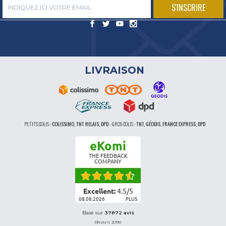
LIVRAISON
PETITS COLIS :
COLISSIMO, TNT RELAIS, DPD
-
GROS COLIS :
TNT, GÉODIS, FRANCE EXPRESS, DPD
eKomi
THE FEEDBACK
COMPANY
Excellent:
4.5
/
5
08.08.2026
PLUS
Basé sur
37872 avis
(depuis 2018)