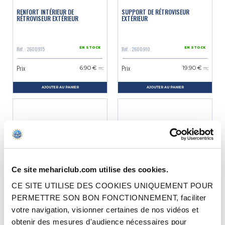
RENFORT INTÉRIEUR DE
SUPPORT DE RÉTROVISEUR
RÉTROVISEUR EXTÉRIEUR
EXTÉRIEUR
Réf. : 2600915
Réf. : 2600910
EN STOCK
EN STOCK
Prix
Prix
6.90 €
19.90 €
TTC
TTC
AJOUTER AU PANIER
AJOUTER AU PANIER
Ce site mehariclub.com utilise des cookies.
CE SITE UTILISE DES COOKIES UNIQUEMENT POUR
VIS FIXATION RÉTROVISEUR
VIS SUPPORT DE RÉTROVISEUR
PERMETTRE SON BON FONCTIONNEMENT, faciliter
INTÉRIEUR (X2)
EXTÉRIEUR PETIT MODÈLE
votre navigation, visionner certaines de nos vidéos et
obtenir des mesures d'audience nécessaires pour