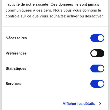
l'activité de notre société. Ces données ne sont jamais
Réf. : 0601100
Réf. : 2600922
EN STOCK
EN STOCK
communiquées à des tiers. Nous vous vous donnons le
Prix
Prix
1.00 €
1.90 €
TTC
TTC
contrôle sur ce que vous souhaitez activer ou désactiver.
AJOUTER AU PANIER
AJOUTER AU PANIER
Sélection
Nécessaires
du
consentement
Préférences
Statistiques
RÉTROVISEUR INTÉRIEUR - GRIS
RÉTROVISEUR INTÉRIEUR ANCIEN
MODÈLE
Services
Réf. : 0601050
Réf. : 1551200
EN STOCK
EN STOCK
Afficher les détails
Prix
Prix
19.90 €
34.90 €
TTC
TTC