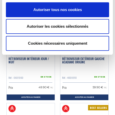
AJOUTER AU PANIER
AJOUTER AU PANIER
Autoriser tous nos cookies
Autoriser les cookies sélectionnés
Cookies nécessaires uniquement
RÉTROVISEUR INTÉRIEUR JOUR /
RÉTROVISEUR EXTÉRIEUR GAUCHE
NUIT
ACADIANE ORIGINE
Réf. : 0601060
Réf. : 4600910
EN STOCK
EN STOCK
Prix
Prix
49.90 €
59.90 €
TTC
TTC
AJOUTER AU PANIER
AJOUTER AU PANIER
BEST SELLERS