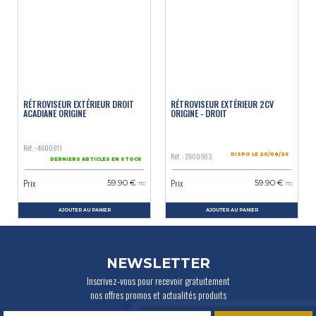
RÉTROVISEUR EXTÉRIEUR DROIT
RÉTROVISEUR EXTÉRIEUR 2CV
ACADIANE ORIGINE
ORIGINE - DROIT
Réf. : 4600911
Réf. : 2600903
DISPO LE 20/08/26
DERNIERS ARTICLES EN STOCK
Prix
Prix
59.90 €
59.90 €
TTC
TTC
AJOUTER AU PANIER
AJOUTER AU PANIER
NEWSLETTER
Inscrivez-vous pour recevoir gratuitement
nos offres promos et actualités produits