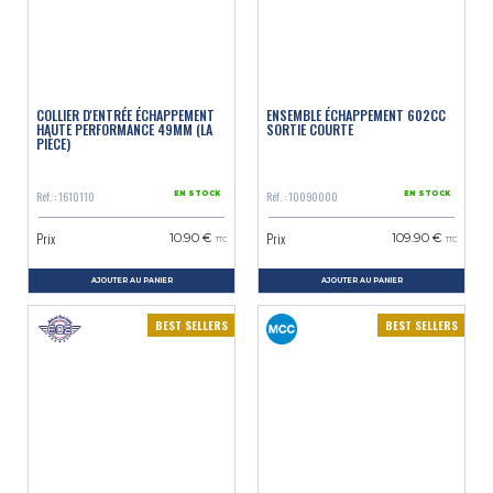
COLLIER D'ENTRÉE ÉCHAPPEMENT
ENSEMBLE ÉCHAPPEMENT 602CC
HAUTE PERFORMANCE 49MM (LA
SORTIE COURTE
PIÈCE)
Réf. : 1610110
Réf. : 10090000
EN STOCK
EN STOCK
Prix
Prix
10.90 €
109.90 €
TTC
TTC
AJOUTER AU PANIER
AJOUTER AU PANIER
BEST SELLERS
BEST SELLERS