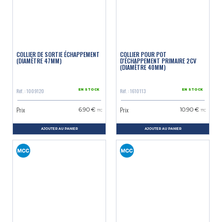
COLLIER DE SORTIE ÉCHAPPEMENT
COLLIER POUR POT
(DIAMÈTRE 47MM)
D'ÉCHAPPEMENT PRIMAIRE 2CV
(DIAMÈTRE 40MM)
Réf. : 1009120
Réf. : 1610113
EN STOCK
EN STOCK
Prix
Prix
6.90 €
10.90 €
TTC
TTC
AJOUTER AU PANIER
AJOUTER AU PANIER