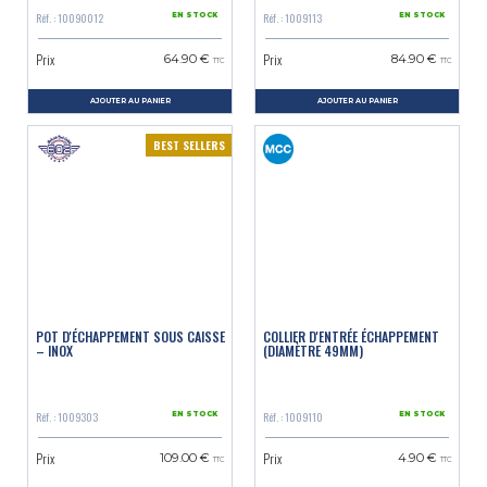
Réf. : 10090012
Réf. : 1009113
EN STOCK
EN STOCK
Prix
Prix
64.90 €
84.90 €
TTC
TTC
AJOUTER AU PANIER
AJOUTER AU PANIER
BEST SELLERS
POT D'ÉCHAPPEMENT SOUS CAISSE
COLLIER D'ENTRÉE ÉCHAPPEMENT
– INOX
(DIAMÈTRE 49MM)
Réf. : 1009303
Réf. : 1009110
EN STOCK
EN STOCK
Prix
Prix
109.00 €
4.90 €
TTC
TTC