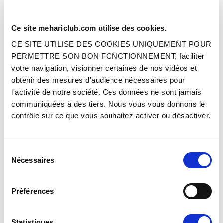
Ce site mehariclub.com utilise des cookies.
ENSEMBLE DE FIXATION DE POT
TUBE DE SORTIE 2CV - INOX
D'ÉCHAPPEMENT SOUS CAISSE
CE SITE UTILISE DES COOKIES UNIQUEMENT POUR
MÉHARI
PERMETTRE SON BON FONCTIONNEMENT, faciliter
votre navigation, visionner certaines de nos vidéos et
Réf. : 1009342
Réf. : 3009403
EN STOCK
EN STOCK
obtenir des mesures d'audience nécessaires pour
Prix
Prix
34.90 €
49.90 €
l'activité de notre société. Ces données ne sont jamais
TTC
TTC
communiquées à des tiers. Nous vous vous donnons le
AJOUTER AU PANIER
AJOUTER AU PANIER
contrôle sur ce que vous souhaitez activer ou désactiver.
Sélection
Nécessaires
du
consentement
Préférences
ENSEMBLE ÉCHAPPEMENT SORTIE
POT D'ÉCHAPPEMENT SOUS BOÎTE
Statistiques
COURTE + COLLIERS
DE VITESSES 602CC - INOX