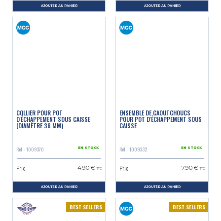
AJOUTER AU PANIER
AJOUTER AU PANIER
COLLIER POUR POT
ENSEMBLE DE CAOUTCHOUCS
D'ÉCHAPPEMENT SOUS CAISSE
POUR POT D'ÉCHAPPEMENT SOUS
(DIAMÈTRE 36 MM)
CAISSE
Réf. : 1009370
Réf. : 1009332
EN STOCK
EN STOCK
Prix
Prix
4.90 €
7.90 €
TTC
TTC
AJOUTER AU PANIER
AJOUTER AU PANIER
BEST SELLERS
BEST SELLERS