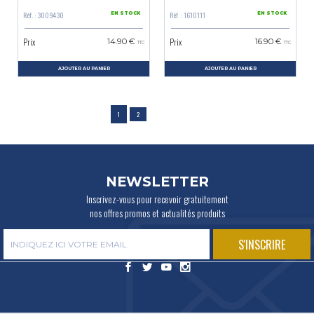
Réf. : 3009430
Réf. : 1610111
EN STOCK
EN STOCK
Prix
Prix
14.90 €
16.90 €
TTC
TTC
AJOUTER AU PANIER
AJOUTER AU PANIER
1
2
NEWSLETTER
Inscrivez-vous pour recevoir gratuitement
nos offres promos et actualités produits