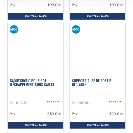
Prix
Prix
1.00 €
1.00 €
TTC
TTC
AJOUTER AU PANIER
AJOUTER AU PANIER
CAOUTCHOUC POUR POT
SUPPORT TUBE DE SORTIE
D'ÉCHAPPEMENT SOUS CAISSE
RÉGLABLE
Réf. : 1009330
Réf. : 3009416
EN STOCK
EN STOCK
Prix
Prix
2.50 €
3.90 €
TTC
TTC
AJOUTER AU PANIER
AJOUTER AU PANIER