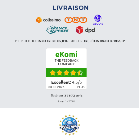
LIVRAISON
PETITS COLIS :
COLISSIMO, TNT RELAIS, DPD
-
GROS COLIS :
TNT, GÉODIS, FRANCE EXPRESS, DPD
eKomi
THE FEEDBACK
COMPANY
Excellent:
4.5
/
5
08.08.2026
PLUS
Basé sur
37872 avis
(depuis 2018)