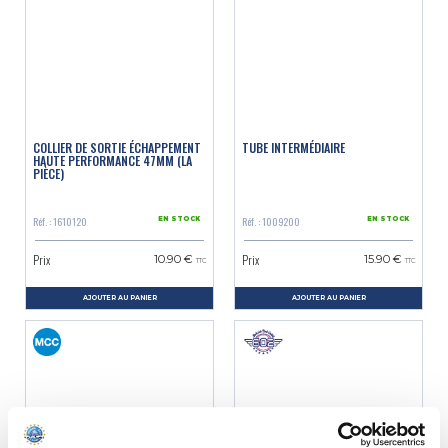
COLLIER DE SORTIE ÉCHAPPEMENT
TUBE INTERMÉDIAIRE
HAUTE PERFORMANCE 47MM (LA
PIÈCE)
Réf. : 1610120
Réf. : 1009200
EN STOCK
EN STOCK
Prix
Prix
10.90 €
15.90 €
TTC
TTC
AJOUTER AU PANIER
AJOUTER AU PANIER