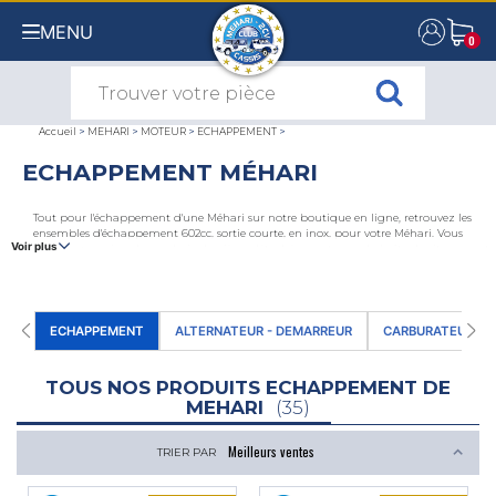
MENU
0
0
Accueil
>
MEHARI
>
MOTEUR
>
ECHAPPEMENT
>
ECHAPPEMENT MÉHARI
Tout pour l'échappement d'une Méhari sur notre boutique en ligne, retrouvez les
ensembles d'échappement 602cc, sortie courte, en inox, pour votre Méhari. Vous
Voir plus
trouverez aussi un large choix de pièces détachées : pots sous la boîte de vitesses, pots
sous caisse, tubes de sortie d'échappement, fixations d'échappement, tôles de support
d'échappement, brides d'échappement, renforts, colliers d'échappement, etc.
Consultez notre catalogue
Méhari
, référence pour tous les passionnés de Méhari.
ECHAPPEMENT
ALTERNATEUR - DEMARREUR
CARBURATEUR
TOUS NOS PRODUITS ECHAPPEMENT DE
MEHARI
(35)
TRIER PAR