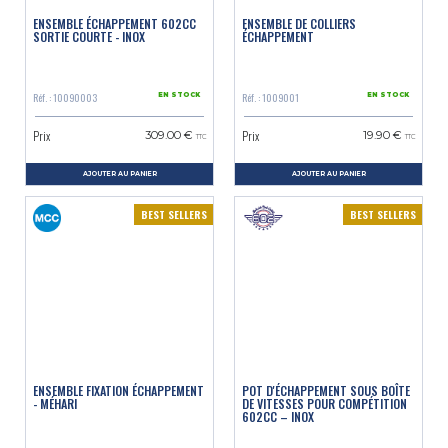
ENSEMBLE ÉCHAPPEMENT 602CC
ENSEMBLE DE COLLIERS
SORTIE COURTE - INOX
ÉCHAPPEMENT
Réf. : 10090003
Réf. : 1009001
EN STOCK
EN STOCK
Prix
Prix
309.00 €
19.90 €
TTC
TTC
AJOUTER AU PANIER
AJOUTER AU PANIER
BEST SELLERS
BEST SELLERS
ENSEMBLE FIXATION ÉCHAPPEMENT
POT D'ÉCHAPPEMENT SOUS BOÎTE
- MÉHARI
DE VITESSES POUR COMPÉTITION
602CC – INOX