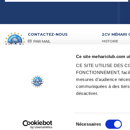
CONTACTEZ-NOUS
2CV MÉHARI 
HISTOIRE
PAR MAIL
ACTIVITÉS
PAR TÉLÉPHONE :
+ 33 (0)4 42
01 07 68
PRÉSENTATION
Ce site mehariclub.com ut
VISITE DE NOS 
Lundi, mardi, jeudi :
09h00 –
RÉSEAU DISTRI
12h00 / 14h00 – 17h00
CE SITE UTILISE DES
RÉSEAU POINTS
Mercredi, vendredi :
09h00 –
FONCTIONNEMENT, faciliter
CERTIFICATION
12h00
mesures d'audience nécess
RESTAURATION 
VÉHICULES D’
communiquées à des tiers.
TOUS NOS CONTACTS
EDEN ÉLECTRI
désactiver.
GESTION DES COOKIES
OFFRES D'EMPL
Sélection
Nécessaires
du