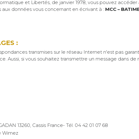
Informatique et Libertés, de janvier 1978, vous pouvez accéde
s aux données vous concernant en écrivant à :
MCC
– BATIM
GES :
ondances transmises sur le réseau Internet n'est pas garanti. 
. Aussi, si vous souhaitez transmettre un message dans de me
AN 13260, Cassis France- Tél. 04 42 01 07 68
ne Wimez