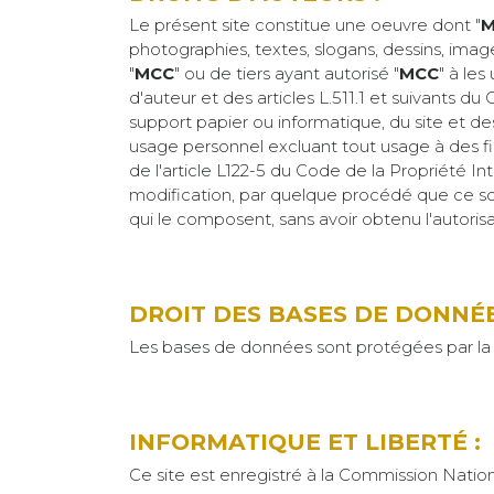
Le présent site constitue une oeuvre dont "
M
photographies, textes, slogans, dessins, ima
"
MCC
" ou de tiers ayant autorisé "
MCC
" à les
d'auteur et des articles L.511.1 et suivants d
support papier ou informatique, du site et de
usage personnel excluant tout usage à des fin
de l'article L122-5 du Code de la Propriété Int
modification, par quelque procédé que ce soit
qui le composent, sans avoir obtenu l'autorisa
DROIT DES BASES DE DONNÉE
Les bases de données sont protégées par la loi
INFORMATIQUE ET LIBERTÉ :
Ce site est enregistré à la Commission Nation