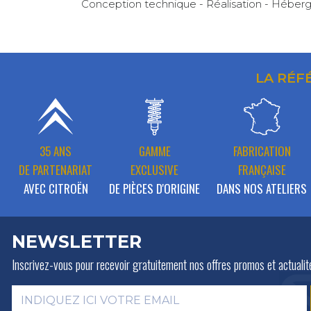
Conception technique - Réalisation - Héber
LA RÉF
35 ANS
GAMME
FABRICATION
DE PARTENARIAT
EXCLUSIVE
FRANÇAISE
AVEC CITROËN
DE PIÈCES D'ORIGINE
DANS NOS ATELIERS
NEWSLETTER
Inscrivez-vous pour recevoir gratuitement
nos offres promos et actualit