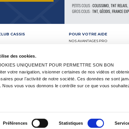
PETITS COLIS :
COLISSIMO, TNT RELAIS,
GROS COLIS :
TNT, GÉODIS, FRANCE EX
CLUB CASSIS
POUR VOTRE AIDE
NOS AVANTAGES PRO
SERVICE APRÈS-VENTE
 VIDÉO
CATALOGUE
ilise des cookies.
ATELIERS
FORUM TECHNIQUE D’EXPERTS
BUTEURS
PIÈCES 602 – HAUTE PERFORMA
 COOKIES UNIQUEMENT POUR PERMETTRE SON BON
-RELAIS
PNEUS MICHELIN CLASSIQUE
 votre navigation, visionner certaines de nos vidéos et obteni
S ET LABELS
PIÈCES ORIGINE
aires pour l'activité de notre société. Ces données ne sont jam
2CV ET MÉHARI
CONSEILS TECHNIQUES
OCCASION
 Nous vous vous donnons le contrôle sur ce que vous souhaitez
QUE
OI ET STAGE
Préférences
Statistiques
Servic
EN SAVOIR PLUS