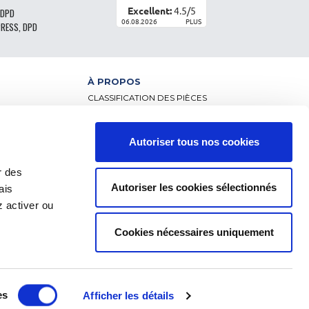
Excellent:
4.5
/
5
 DPD
06.08.2026
PLUS
PRESS, DPD
À PROPOS
CLASSIFICATION DES PIÈCES
CGV - CLIENTS PARTICULIERS
CGV – CLIENTS PROFESSIONNELS
MENTIONS LÉGALES
Autoriser tous nos cookies
NCE
FAQ
DONNÉES PERSONNELLES ET COOKIES
r des
RETOUR DE COMMANDE
Autoriser les cookies sélectionnés
ais
FRAIS DE LIVRAISON
RÈGLEMENT
 activer ou
Cookies nécessaires uniquement
es
Afficher les détails