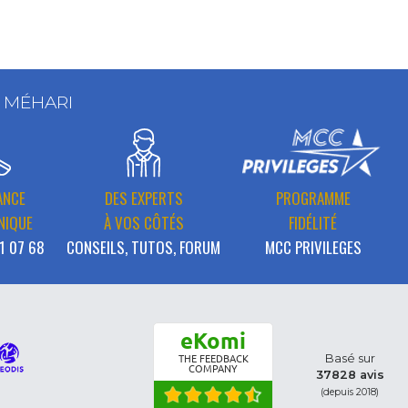
T MÉHARI
ANCE
DES EXPERTS
PROGRAMME
NIQUE
À VOS CÔTÉS
FIDÉLITÉ
1 07 68
CONSEILS, TUTOS, FORUM
MCC PRIVILEGES
eKomi
Basé sur
THE FEEDBACK
COMPANY
37828 avis
(depuis 2018)