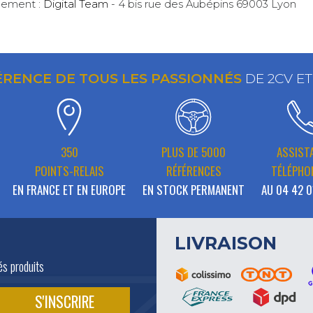
gement :
Digital Team
- 4 bis rue des Aubépins 69003 Lyon
ÉRENCE DE TOUS LES PASSIONNÉS
DE 2CV E
350
PLUS DE 5000
ASSIST
POINTS-RELAIS
RÉFÉRENCES
TÉLÉPHO
EN FRANCE ET EN EUROPE
EN STOCK PERMANENT
AU 04 42 0
LIVRAISON
és produits