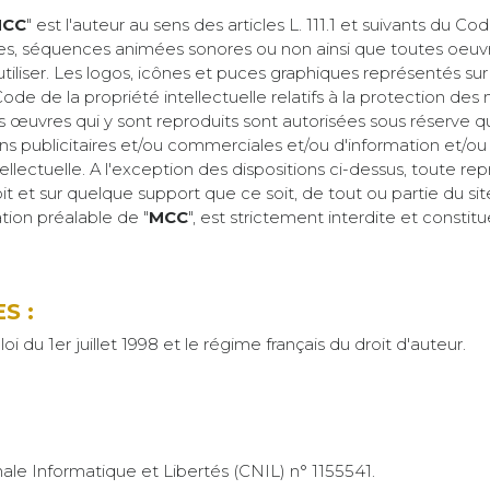
CC
" est l'auteur au sens des articles L. 111.1 et suivants du Co
ges, séquences animées sonores ou non ainsi que toutes oeuvre
 utiliser. Les logos, icônes et puces graphiques représentés sur
u Code de la propriété intellectuelle relatifs à la protection d
s œuvres qui y sont reproduits sont autorisées sous réserve qu
s publicitaires et/ou commerciales et/ou d'information et/ou 
ellectuelle. A l'exception des dispositions ci-dessus, toute rep
 et sur quelque support que ce soit, de tout ou partie du sit
tion préalable de "
MCC
", est strictement interdite et constit
S :
 du 1er juillet 1998 et le régime français du droit d'auteur.
ale Informatique et Libertés (CNIL) n° 1155541.