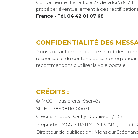
Conformément à l'article 27 de la loi 78-17, 
procéder éventuellement à des rectification
France - Tél. 04 42 01 07 68
CONFIDENTIALITÉ DES MESSA
Nous vous informons que le secret des corresp
responsable du contenu de sa correspondance
recommandons d'utiliser la voie postale.
CRÉDITS :
© MCC– Tous droits réservés
SIRET : 38508116100031
Crédits Photos :
Cathy Dubuisson
/ DR
Propriété :
MCC
- BATIMENT GARE, LE BREGAD
Directeur de publication : Monsieur Stépha