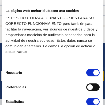
NECESARIO PARA EL MONTAJE
INFORMACIÓN TÉCNICA
La página web mehariclub.com usa cookies
ESTE SITIO UTILIZA ALGUNAS COOKIES PARA SU
OPINIONES DE CLIENTES (1)
CORRECTO FUNCIONAMIENTO pero también para
facilitar la navegación, ver algunos de nuestros vídeos y
¿ALGUNA PREGUNTA? ¿NECESITA AYUDA?
proporcionar medición de audiencia necesarias para la
PÓNGASE EN CONTACTO CON NOSOTROS
actividad de nuestra sociedad. Estos datos nunca se
comunican a terceros. Le damos la opción de activar o
desactivarlas.
BOLETÍN
Inscríbase para recibir gratuitamente
nuestras ofertas promocionales y noticias de productos
Selección
Necesario
de
consentimiento
Preferencias
Estadística