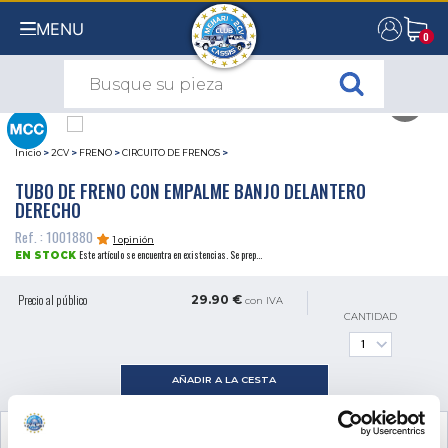
MENU
0
0
Inicio
>
2CV
>
FRENO
>
CIRCUITO DE FRENOS
>
TUBO DE FRENO CON EMPALME BANJO DELANTERO
DERECHO
Ref. : 1001880
1 opinión
Este artículo se encuentra en existencias. Se prep...
EN STOCK
Precio al público
29.90 €
con IVA
CANTIDAD
AÑADIR A LA CESTA
VER EL PRODUCTO COMPLEMENTARIO