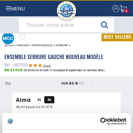
MENU
0
0
BEST SELLERS
Accueil
>
MEHARI
>
PERIPHERIQUE
>
SERRURE
>
ENSEMBLE SERRURE GAUCHE NOUVEAU MODÈLE
Réf. : 0431010
2 avis
Cet article est en stock. Il sera préparé et expédié dans les meilleurs délais.
EN STOCK
Prix
149.90 €
TTC
3x
4x
40,41 €
puis 3 x
37,47 €
QUANTITÉ
AJOUTER AU PANIER