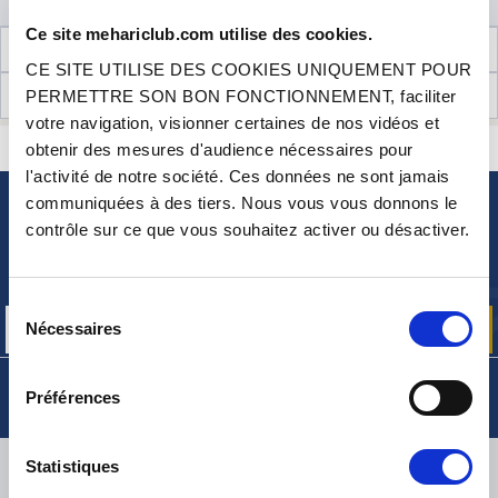
Ce site mehariclub.com utilise des cookies.
INFORMATIONS TECHNIQUES
CE SITE UTILISE DES COOKIES UNIQUEMENT POUR
AVIS CLIENTS (2)
PERMETTRE SON BON FONCTIONNEMENT, faciliter
votre navigation, visionner certaines de nos vidéos et
CONTACTEZ-NOUS
obtenir des mesures d'audience nécessaires pour
UNE QUESTION ? BESOIN D 'AIDE ?
l'activité de notre société. Ces données ne sont jamais
communiquées à des tiers. Nous vous vous donnons le
NEWSLETTER
contrôle sur ce que vous souhaitez activer ou désactiver.
Inscrivez-vous pour recevoir gratuitement
nos offres promos et actualités produits
Sélection
Nécessaires
du
consentement
Préférences
LIVRAISON
Statistiques