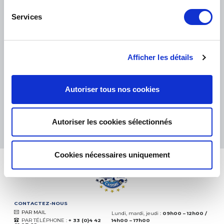
Services
PETITS COLIS :
COLISSIMO, TNT RELAIS, DPD
-
GROS COLIS :
TNT, GÉODIS, FRANCE EXPRESS, DPD
Afficher les détails
eKomi
THE FEEDBACK
COMPANY
Autoriser tous nos cookies
Excellent:
4.5
/
5
08.08.2026
PLUS
Autoriser les cookies sélectionnés
Basé sur
37872 avis
(depuis 2018)
Cookies nécessaires uniquement
CONTACTEZ-NOUS
PAR MAIL
Lundi, mardi, jeudi :
09h00 – 12h00 /
PAR TÉLÉPHONE :
+ 33 (0)4 42
14h00 – 17h00