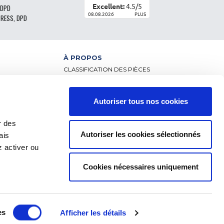
Excellent:
4.5
/
5
 DPD
08.08.2026
PLUS
PRESS, DPD
À PROPOS
CLASSIFICATION DES PIÈCES
CGV - CLIENTS PARTICULIERS
CGV – CLIENTS PROFESSIONNELS
MENTIONS LÉGALES
Autoriser tous nos cookies
NCE
FAQ
DONNÉES PERSONNELLES ET COOKIES
r des
RETOUR DE COMMANDE
Autoriser les cookies sélectionnés
ais
FRAIS DE LIVRAISON
RÈGLEMENT
 activer ou
Cookies nécessaires uniquement
es
Afficher les détails