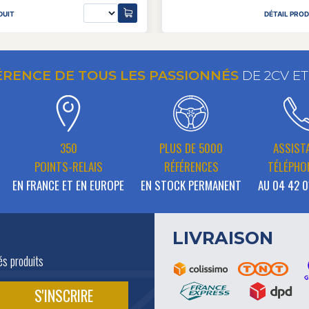
DUIT
DÉTAIL PROD
ÉRENCE DE TOUS LES PASSIONNÉS
DE 2CV E
350
PLUS DE 5000
ASSIST
POINTS-RELAIS
RÉFÉRENCES
TÉLÉPHO
EN FRANCE ET EN EUROPE
EN STOCK PERMANENT
AU 04 42 0
LIVRAISON
és produits