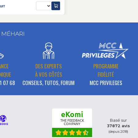
UIT
T MÉHARI
ANCE
DES EXPERTS
PROGRAMME
NIQUE
À VOS CÔTÉS
FIDÉLITÉ
1 07 68
CONSEILS, TUTOS, FORUM
MCC PRIVILEGES
eKomi
Basé sur
THE FEEDBACK
COMPANY
37872 avis
(depuis 2018)