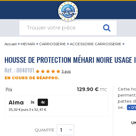
Accueil
>
MEHARI
>
CARROSSERIE
>
ACCESSOIRE CARROSSERIE
>
HOUSSE DE PROTECTION MÉHARI NOIRE USAGE 
Réf. : 0840101
3 avis
EN COURS DE RÉAPPRO.
Prix
129.90 €
Cette ho
TTC
permettr
pattes d
3x
4x
se...
+ D'
35,02 €
puis 3 x
32,47 €
UN
QUANTITÉ