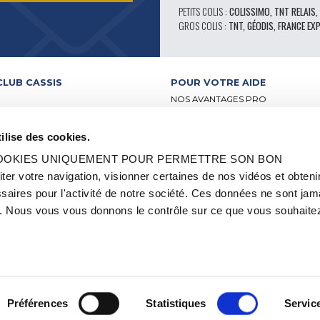
PETITS COLIS :
COLISSIMO, TNT RELAIS,
GROS COLIS :
TNT, GÉODIS, FRANCE EX
CLUB CASSIS
POUR VOTRE AIDE
NOS AVANTAGES PRO
SERVICE APRÈS-VENTE
 VIDÉO
CATALOGUE
ilise des cookies.
ATELIERS
FORUM TECHNIQUE D’EXPERTS
BUTEURS
PIÈCES 602 – HAUTE PERFORMA
 COOKIES UNIQUEMENT POUR PERMETTRE SON BON
-RELAIS
PNEUS MICHELIN CLASSIQUE
 votre navigation, visionner certaines de nos vidéos et obteni
S ET LABELS
PIÈCES ORIGINE
aires pour l'activité de notre société. Ces données ne sont jam
2CV ET MÉHARI
CONSEILS TECHNIQUES
OCCASION
 Nous vous vous donnons le contrôle sur ce que vous souhaitez
QUE
OI ET STAGE
Préférences
Statistiques
Servic
EN SAVOIR PLUS