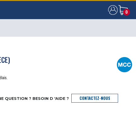
0
0
ÈCE)
élais.
CONTACTEZ-NOUS
E QUESTION ? BESOIN D 'AIDE ?