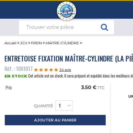
Accueil
>
2CV
>
FREIN
>
MAITRE-CYLINDRE
>
ENTRETOISE FIXATION MAÎTRE-CYLINDRE (LA PI
Réf. : 1001017
24 avis
Cet article est en stock. Il sera préparé et expédié dans les meilleurs d
EN STOCK
Prix
3.50 €
TTC
UN
QUANTITÉ
AJOUTER AU PANIER