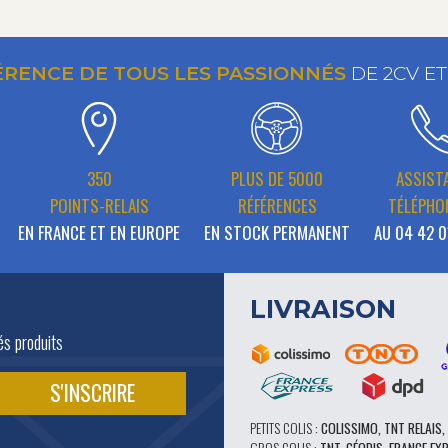
ÉRENCE DE TOUS LES PASSIONNÉS
DE 2CV E
350
PLUS DE 5000
ASSIST
POINTS-RELAIS
RÉFÉRENCES
TÉLÉPHO
EN FRANCE ET EN EUROPE
EN STOCK PERMANENT
AU 04 42 0
LIVRAISON
és produits
PETITS COLIS :
COLISSIMO, TNT RELAIS,