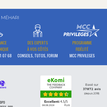
T MÉHARI
ANCE
DES EXPERTS
PROGRAMME
NIQUE
À VOS CÔTÉS
FIDÉLITÉ
1 07 68
CONSEILS, TUTOS, FORUM
MCC PRIVILEGES
eKomi
Basé sur
THE FEEDBACK
COMPANY
37872 avis
(depuis 2018)
Excellent:
4.5
/
5
 DPD
08.08.2026
PLUS