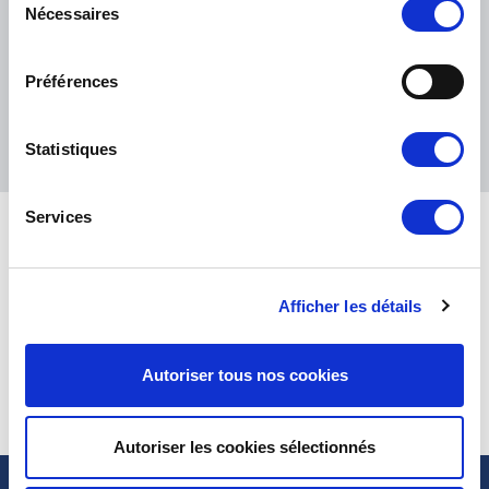
eKomi
Nécessaires
du
THE FEEDBACK
COMPANY
consentement
Préférences
Excellent:
4.5
/
5
09.08.2026
PLUS
Statistiques
Basé sur
37904 avis
(depuis 2018)
Services
Afficher les détails
CONTACTEZ-NOUS
PAR MAIL
Lundi, mardi, jeudi :
09h00 – 12h00 /
PAR TÉLÉPHONE :
+ 33 (0)4 42
14h00 – 17h00
01 07 68
Mercredi, vendredi :
09h00 – 12h00
Autoriser tous nos cookies
TOUS NOS CONTACTS
GESTION DES COOKIES
Autoriser les cookies sélectionnés
2CV MÉHARI CLUB CASSIS