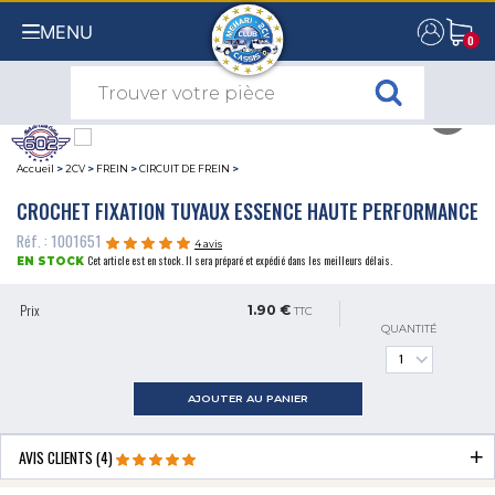
MENU
0
0
Accueil
>
2CV
>
FREIN
>
CIRCUIT DE FREIN
>
CROCHET FIXATION TUYAUX ESSENCE HAUTE PERFORMANCE
Réf. : 1001651
4 avis
Cet article est en stock. Il sera préparé et expédié dans les meilleurs délais.
EN STOCK
Prix
1.90 €
TTC
QUANTITÉ
AJOUTER AU PANIER
AVIS CLIENTS (4)