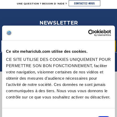
CONTACTEZ-NOUS
UNE QUESTION ? BESOIN D 'AIDE ?
NEWSLETTER
Inscrivez-vous pour recevoir gratuitement
nos offres promos et actualités produits
Ce site mehariclub.com utilise des cookies.
CE SITE UTILISE DES COOKIES UNIQUEMENT POUR
PERMETTRE SON BON FONCTIONNEMENT, faciliter
votre navigation, visionner certaines de nos vidéos et
LIVRAISON
obtenir des mesures d'audience nécessaires pour
l'activité de notre société. Ces données ne sont jamais
communiquées à des tiers. Nous vous vous donnons le
contrôle sur ce que vous souhaitez activer ou désactiver.
PETITS COLIS :
COLISSIMO, TNT RELAIS, DPD
-
GROS COLIS :
TNT, GÉODIS, FRANCE EXPRESS, DPD
Sélection