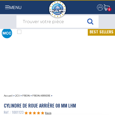
MENU
0
0
BEST SELLERS
Accueil
>
2CV
>
FREIN
>
FREIN ARRIERE
>
CYLINDRE DE ROUE ARRIÈRE 08 MM LHM
Réf. : 1001123
8 avis