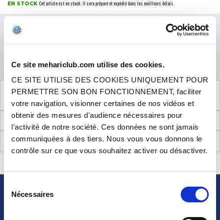
Cet article est en stock. Il sera préparé et expédié dans les meilleurs délais.
EN STOCK
Prix
19.90 €
TTC
QUANTITÉ
Ce site mehariclub.com utilise des cookies.
AJOUTER AU PANIER
CE SITE UTILISE DES COOKIES UNIQUEMENT POUR
VOIR LES
5
PRODUITS COMPLÉMENTAIRES
PERMETTRE SON BON FONCTIONNEMENT, faciliter
NÉCESSAIRES AU MONTAGE
votre navigation, visionner certaines de nos vidéos et
obtenir des mesures d'audience nécessaires pour
INFORMATIONS TECHNIQUES
l'activité de notre société. Ces données ne sont jamais
communiquées à des tiers. Nous vous vous donnons le
AVIS CLIENTS (8)
contrôle sur ce que vous souhaitez activer ou désactiver.
CONTACTEZ-NOUS
UNE QUESTION ? BESOIN D 'AIDE ?
Sélection
Nécessaires
du
NEWSLETTER
consentement
Inscrivez-vous pour recevoir gratuitement