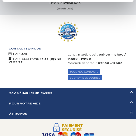
Basé sur
37850 avis
(depuis 2018)
CONTACTEZ-NOUS
PAR MAIL
Lundi, mardi, jeudi :
09h00 – 12h00 /
PAR TÉLÉPHONE :
+ 33 (0)4 42
14h00 – 17h00
01 07 68
Mercredi, vendredi :
09h00 – 12h00
TOUS NOS CONTACTS
GESTION DES COOKIES
2CV MÉHARI CLUB CASSIS
POUR VOTRE AIDE
À PROPOS