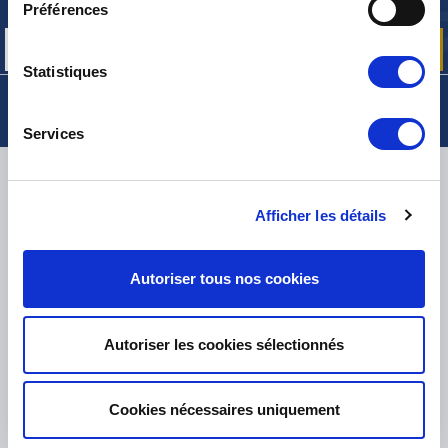
nos offres promos et actualités produits
Préférences
Statistiques
Services
LIVRAISON
Afficher les détails
Autoriser tous nos cookies
PETITS COLIS :
COLISSIMO, TNT RELAIS, DPD
-
GROS COLIS :
TNT, GÉODIS, FRANCE EXPRESS, DPD
eKomi
Autoriser les cookies sélectionnés
THE FEEDBACK
COMPANY
Cookies nécessaires uniquement
Excellent:
4.5
/
5
07.08.2026
PLUS