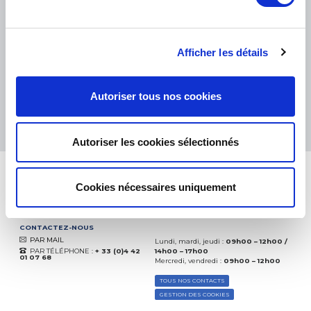
PETITS COLIS :
COLISSIMO, TNT RELAIS, DPD
-
GROS COLIS :
TNT, GÉODIS, FRANCE EXPRESS, DPD
eKomi
THE FEEDBACK
Afficher les détails
COMPANY
Excellent:
4.5
/
5
Autoriser tous nos cookies
07.08.2026
PLUS
Basé sur
37850 avis
(depuis 2018)
Autoriser les cookies sélectionnés
Cookies nécessaires uniquement
CONTACTEZ-NOUS
PAR MAIL
Lundi, mardi, jeudi :
09h00 – 12h00 /
PAR TÉLÉPHONE :
+ 33 (0)4 42
14h00 – 17h00
01 07 68
Mercredi, vendredi :
09h00 – 12h00
TOUS NOS CONTACTS
GESTION DES COOKIES