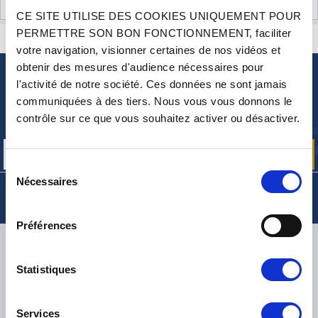
AVIS CLIENTS (5)
CE SITE UTILISE DES COOKIES UNIQUEMENT POUR
PERMETTRE SON BON FONCTIONNEMENT, faciliter
CONTACTEZ-NOUS
UNE QUESTION ? BESOIN D 'AIDE ?
votre navigation, visionner certaines de nos vidéos et
obtenir des mesures d'audience nécessaires pour
l'activité de notre société. Ces données ne sont jamais
NEWSLETTER
communiquées à des tiers. Nous vous vous donnons le
Inscrivez-vous pour recevoir gratuitement
contrôle sur ce que vous souhaitez activer ou désactiver.
nos offres promos et actualités produits
Sélection
Nécessaires
du
consentement
Préférences
LIVRAISON
Statistiques
Services