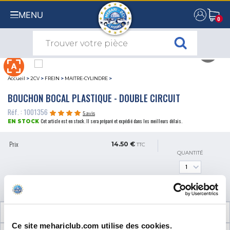
MENU
0
0
Accueil
>
2CV
>
FREIN
>
MAITRE-CYLINDRE
>
BOUCHON BOCAL PLASTIQUE - DOUBLE CIRCUIT
Réf. : 1001356
5 avis
Cet article est en stock. Il sera préparé et expédié dans les meilleurs délais.
EN STOCK
Prix
14.50 €
TTC
QUANTITÉ
AJOUTER AU PANIER
INFORMATIONS TECHNIQUES
Ce site mehariclub.com utilise des cookies.