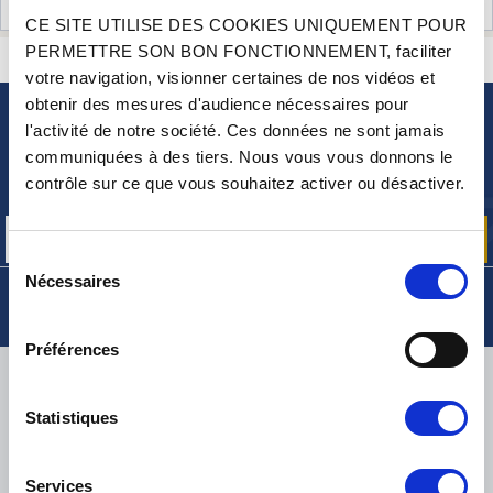
AVIS CLIENTS (8)
CE SITE UTILISE DES COOKIES UNIQUEMENT POUR
PERMETTRE SON BON FONCTIONNEMENT, faciliter
CONTACTEZ-NOUS
UNE QUESTION ? BESOIN D 'AIDE ?
votre navigation, visionner certaines de nos vidéos et
obtenir des mesures d'audience nécessaires pour
l'activité de notre société. Ces données ne sont jamais
NEWSLETTER
communiquées à des tiers. Nous vous vous donnons le
Inscrivez-vous pour recevoir gratuitement
contrôle sur ce que vous souhaitez activer ou désactiver.
nos offres promos et actualités produits
Sélection
Nécessaires
du
consentement
Préférences
LIVRAISON
Statistiques
Services