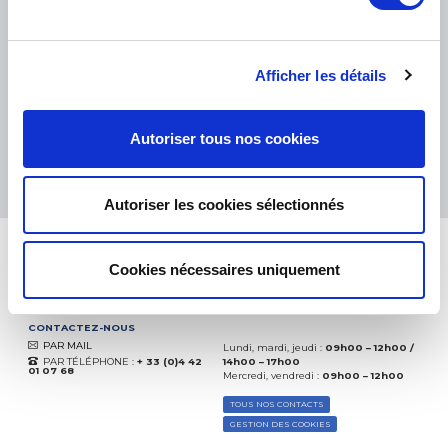
PETITS COLIS :
COLISSIMO, TNT RELAIS, DPD
-
GROS COLIS :
TNT, GÉODIS, FRANCE EXPRESS, DPD
eKomi
THE FEEDBACK
Afficher les détails
COMPANY
Excellent:
4.5
/
5
Autoriser tous nos cookies
06.08.2026
PLUS
Basé sur
37828 avis
(depuis 2018)
Autoriser les cookies sélectionnés
Cookies nécessaires uniquement
CONTACTEZ-NOUS
PAR MAIL
Lundi, mardi, jeudi :
09h00 – 12h00 /
PAR TÉLÉPHONE :
+ 33 (0)4 42
14h00 – 17h00
01 07 68
Mercredi, vendredi :
09h00 – 12h00
TOUS NOS CONTACTS
GESTION DES COOKIES