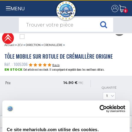
MENU
0
0
Accueil
>
2CV
>
DIRECTION
>
CREMAILLÈRE
>
TÔLE MOBILE SUR ROTULE DE CRÉMAILLÈRE ORIGINE
Réf. : 1005306
8 avis
Cet article est en stock. Il sera préparé et expédié dans les meilleurs délais.
EN STOCK
Prix
14.90 €
TTC
QUANTITÉ
AJOUTER AU PANIER
INFORMATIONS TECHNIQUES
Ce site mehariclub.com utilise des cookies.