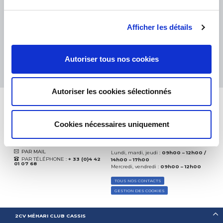
eKomi
THE FEEDBACK
COMPANY
Afficher les détails
Excellent:
4.5
/
5
09.08.2026
PLUS
Autoriser tous nos cookies
Basé sur
37904 avis
(depuis 2018)
Autoriser les cookies sélectionnés
Cookies nécessaires uniquement
CONTACTEZ-NOUS
PAR MAIL
Lundi, mardi, jeudi :
09h00 – 12h00 /
PAR TÉLÉPHONE :
+ 33 (0)4 42
14h00 – 17h00
01 07 68
Mercredi, vendredi :
09h00 – 12h00
TOUS NOS CONTACTS
GESTION DES COOKIES
2CV MÉHARI CLUB CASSIS