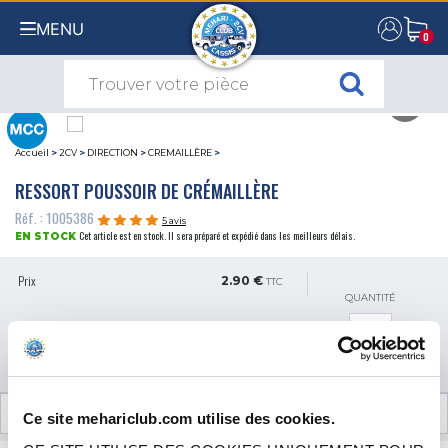
MENU
0
0
Accueil
>
2CV
>
DIRECTION
>
CREMAILLÈRE
>
RESSORT POUSSOIR DE CRÉMAILLÈRE
Réf. : 1005386
5 avis
Cet article est en stock. Il sera préparé et expédié dans les meilleurs délais.
EN STOCK
Prix
2.90 €
TTC
QUANTITÉ
AJOUTER AU PANIER
AVIS CLIENTS (5)
Ce site mehariclub.com utilise des cookies.