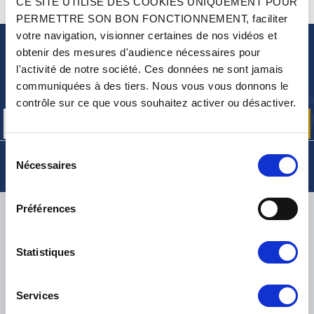
CE SITE UTILISE DES COOKIES UNIQUEMENT POUR
CONTACTEZ-NOUS
UNE QUESTION ? BESOIN D 'AIDE ?
PERMETTRE SON BON FONCTIONNEMENT, faciliter
votre navigation, visionner certaines de nos vidéos et
obtenir des mesures d'audience nécessaires pour
NEWSLETTER
l'activité de notre société. Ces données ne sont jamais
Inscrivez-vous pour recevoir gratuitement
communiquées à des tiers. Nous vous vous donnons le
nos offres promos et actualités produits
contrôle sur ce que vous souhaitez activer ou désactiver.
Sélection
Nécessaires
du
consentement
Préférences
LIVRAISON
Statistiques
PETITS COLIS :
COLISSIMO, TNT RELAIS, DPD
-
GROS COLIS :
TNT, GÉODIS, FRANCE EXPRESS, DPD
Services