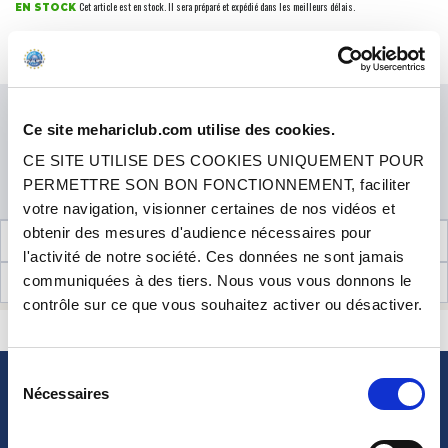
Cet article est en stock. Il sera préparé et expédié dans les meilleurs délais.
EN STOCK
Ce joint de goulotte se monte sur votre aile arrière et épousera parfaitement votre
goulotte de carburant. Descriptif technique: . Matière caoutchouc résistant aux
+ d'infos
carburant sans plomb . Couleur gris...
Prix
6.90 €
TTC
QUANTITÉ
Ce site mehariclub.com utilise des cookies.
CE SITE UTILISE DES COOKIES UNIQUEMENT POUR
PERMETTRE SON BON FONCTIONNEMENT, faciliter
AJOUTER AU PANIER
votre navigation, visionner certaines de nos vidéos et
obtenir des mesures d'audience nécessaires pour
INFORMATIONS TECHNIQUES
l'activité de notre société. Ces données ne sont jamais
communiquées à des tiers. Nous vous vous donnons le
AVIS CLIENTS (16)
contrôle sur ce que vous souhaitez activer ou désactiver.
CONTACTEZ-NOUS
UNE QUESTION ? BESOIN D 'AIDE ?
Sélection
Nécessaires
du
NEWSLETTER
consentement
Inscrivez-vous pour recevoir gratuitement