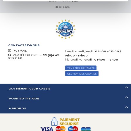
Basé sur
37872 avis
(depuis 2018)
CONTACTEZ-NOUS
PAR MAIL
Lundi, mardi, jeudi :
09h00 – 12h00 /
PAR TÉLÉPHONE :
+ 33 (0)4 42
14h00 – 17h00
01 07 68
Mercredi, vendredi :
09h00 – 12h00
TOUS NOS CONTACTS
GESTION DES COOKIES
2CV MÉHARI CLUB CASSIS
POUR VOTRE AIDE
À PROPOS