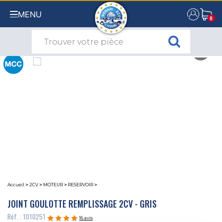
MENU
0
0
Accueil
>
2CV
>
MOTEUR
>
RESERVOIR
>
JOINT GOULOTTE REMPLISSAGE 2CV - GRIS
Réf. : 1010251
16 avis