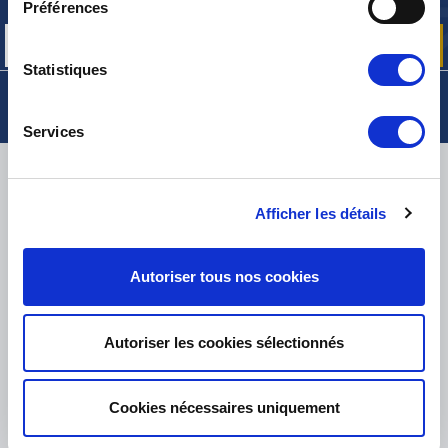
nos offres promos et actualités produits
Préférences
Statistiques
Services
LIVRAISON
Afficher les détails
Autoriser tous nos cookies
PETITS COLIS :
COLISSIMO, TNT RELAIS, DPD
-
GROS COLIS :
TNT, GÉODIS, FRANCE EXPRESS, DPD
eKomi
Autoriser les cookies sélectionnés
THE FEEDBACK
COMPANY
Cookies nécessaires uniquement
Excellent:
4.5
/
5
08.08.2026
PLUS