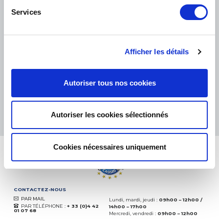
Services
PETITS COLIS :
COLISSIMO, TNT RELAIS, DPD
-
GROS COLIS :
TNT, GÉODIS, FRANCE EXPRESS, DPD
eKomi
Afficher les détails
THE FEEDBACK
COMPANY
Autoriser tous nos cookies
Excellent:
4.5
/
5
06.08.2026
PLUS
Autoriser les cookies sélectionnés
Basé sur
37828 avis
(depuis 2018)
Cookies nécessaires uniquement
CONTACTEZ-NOUS
PAR MAIL
Lundi, mardi, jeudi :
09h00 – 12h00 /
PAR TÉLÉPHONE :
+ 33 (0)4 42
14h00 – 17h00
01 07 68
Mercredi, vendredi :
09h00 – 12h00