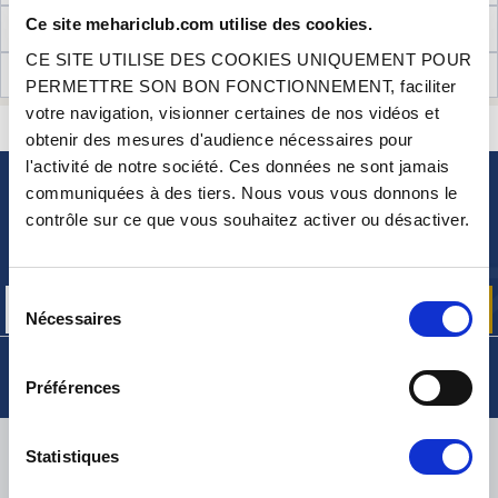
Ce site mehariclub.com utilise des cookies.
INFORMATIONS TECHNIQUES
CE SITE UTILISE DES COOKIES UNIQUEMENT POUR
AVIS CLIENTS (5)
PERMETTRE SON BON FONCTIONNEMENT, faciliter
votre navigation, visionner certaines de nos vidéos et
CONTACTEZ-NOUS
UNE QUESTION ? BESOIN D 'AIDE ?
obtenir des mesures d'audience nécessaires pour
l'activité de notre société. Ces données ne sont jamais
communiquées à des tiers. Nous vous vous donnons le
NEWSLETTER
contrôle sur ce que vous souhaitez activer ou désactiver.
Inscrivez-vous pour recevoir gratuitement
nos offres promos et actualités produits
Sélection
Nécessaires
du
consentement
Préférences
LIVRAISON
Statistiques