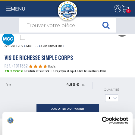
MENU
0
0
Accueil
>
2CV
>
MOTEUR
>
CARBURATEUR
>
VIS DE RICHESSE SIMPLE CORPS
Réf. : 1011332
5 avis
Cet article est en stock. Il sera préparé et expédié dans les meilleurs délais.
EN STOCK
Prix
4.90 €
TTC
QUANTITÉ
AJOUTER AU PANIER
VOIR LE PRODUIT COMPLÉMENTAIRE
NÉCESSAIRE AU MONTAGE