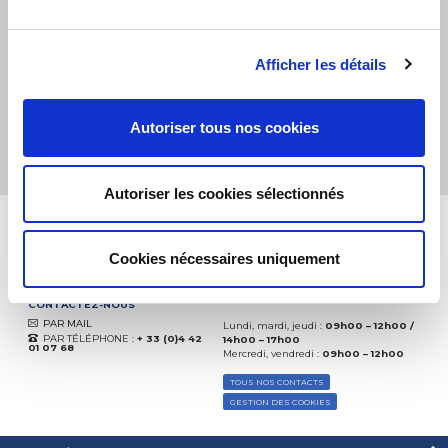
eKomi
THE FEEDBACK
COMPANY
Afficher les détails
Excellent:
4.5
/
5
Autoriser tous nos cookies
10.08.2026
PLUS
Basé sur
37935 avis
(depuis 2018)
Autoriser les cookies sélectionnés
Cookies nécessaires uniquement
CONTACTEZ-NOUS
PAR MAIL
Lundi, mardi, jeudi :
09h00 – 12h00 /
PAR TÉLÉPHONE :
+ 33 (0)4 42
14h00 – 17h00
01 07 68
Mercredi, vendredi :
09h00 – 12h00
TOUS NOS CONTACTS
GESTION DES COOKIES