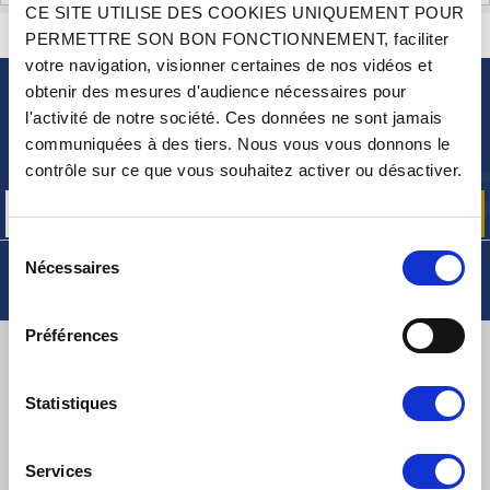
CE SITE UTILISE DES COOKIES UNIQUEMENT POUR
CONTACTEZ-NOUS
UNE QUESTION ? BESOIN D 'AIDE ?
PERMETTRE SON BON FONCTIONNEMENT, faciliter
votre navigation, visionner certaines de nos vidéos et
obtenir des mesures d'audience nécessaires pour
NEWSLETTER
l'activité de notre société. Ces données ne sont jamais
Inscrivez-vous pour recevoir gratuitement
communiquées à des tiers. Nous vous vous donnons le
nos offres promos et actualités produits
contrôle sur ce que vous souhaitez activer ou désactiver.
Sélection
Nécessaires
du
consentement
Préférences
LIVRAISON
Statistiques
PETITS COLIS :
COLISSIMO, TNT RELAIS, DPD
-
GROS COLIS :
TNT, GÉODIS, FRANCE EXPRESS, DPD
Services