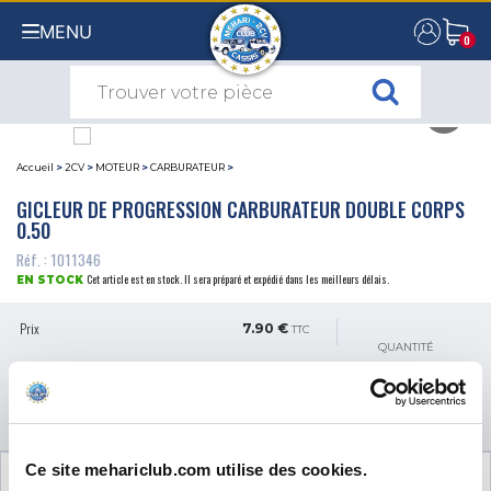
MENU
0
0
Accueil
>
2CV
>
MOTEUR
>
CARBURATEUR
>
GICLEUR DE PROGRESSION CARBURATEUR DOUBLE CORPS
0.50
Réf. : 1011346
Cet article est en stock. Il sera préparé et expédié dans les meilleurs délais.
EN STOCK
Prix
7.90 €
TTC
QUANTITÉ
AJOUTER AU PANIER
Ce site mehariclub.com utilise des cookies.
AVIS CLIENTS (0)