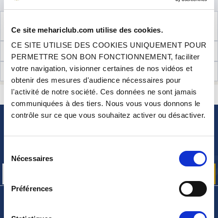
VOIR LES
6
PRODUITS COMPLÉMENTAIRES
Ce site mehariclub.com utilise des cookies.
NÉCESSAIRES AU MONTAGE
CE SITE UTILISE DES COOKIES UNIQUEMENT POUR
INFORMATIONS TECHNIQUES
PERMETTRE SON BON FONCTIONNEMENT, faciliter
votre navigation, visionner certaines de nos vidéos et
AVIS CLIENTS (8)
obtenir des mesures d'audience nécessaires pour
l'activité de notre société. Ces données ne sont jamais
CONTACTEZ-NOUS
UNE QUESTION ? BESOIN D 'AIDE ?
communiquées à des tiers. Nous vous vous donnons le
contrôle sur ce que vous souhaitez activer ou désactiver.
NEWSLETTER
Inscrivez-vous pour recevoir gratuitement
Sélection
nos offres promos et actualités produits
Nécessaires
du
consentement
Préférences