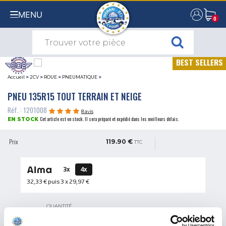
MENU
0
0
BEST SELLERS
Accueil
>
2CV
>
ROUE
>
PNEUMATIQUE
>
PNEU 135R15 TOUT TERRAIN ET NEIGE
Réf. : 1201008
8 avis
Cet article est en stock. Il sera préparé et expédié dans les meilleurs délais.
EN STOCK
Prix
119.90 €
TTC
3x
4x
32,33 €
puis 3 x
29,97 €
QUANTITÉ
AJOUTER AU PANIER