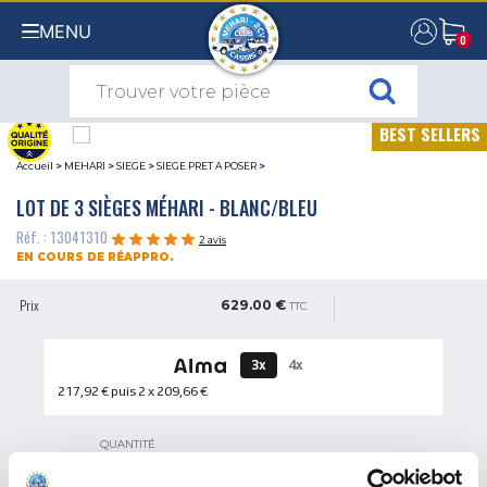
MENU
0
0
BEST SELLERS
Accueil
>
MEHARI
>
SIEGE
>
SIEGE PRET A POSER
>
LOT DE 3 SIÈGES MÉHARI - BLANC/BLEU
Réf. : 13041310
2 avis
EN COURS DE RÉAPPRO.
Prix
629.00 €
TTC
3x
4x
217,92 €
puis 2 x
209,66 €
QUANTITÉ
ÊTRE INFORMÉ DE SA