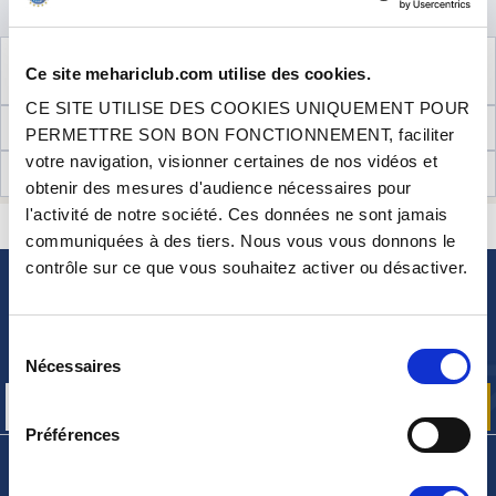
DISPONIBILITÉ
VOIR LES
3
PRODUITS COMPLÉMENTAIRES
Ce site mehariclub.com utilise des cookies.
NÉCESSAIRES AU MONTAGE
CE SITE UTILISE DES COOKIES UNIQUEMENT POUR
INFORMATIONS TECHNIQUES
PERMETTRE SON BON FONCTIONNEMENT, faciliter
votre navigation, visionner certaines de nos vidéos et
AVIS CLIENTS (2)
obtenir des mesures d'audience nécessaires pour
l'activité de notre société. Ces données ne sont jamais
CONTACTEZ-NOUS
UNE QUESTION ? BESOIN D 'AIDE ?
communiquées à des tiers. Nous vous vous donnons le
contrôle sur ce que vous souhaitez activer ou désactiver.
NEWSLETTER
Inscrivez-vous pour recevoir gratuitement
Sélection
nos offres promos et actualités produits
Nécessaires
du
consentement
Préférences