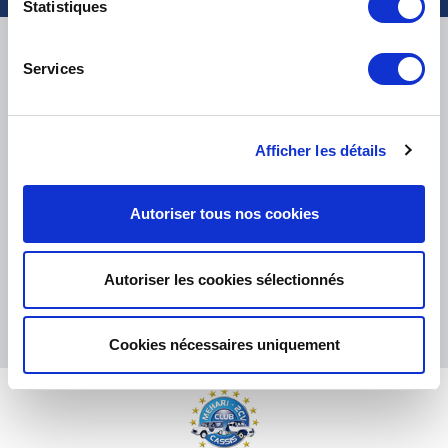
Statistiques
LIVRAISON
Services
Afficher les détails
PETITS COLIS :
COLISSIMO, TNT RELAIS, DPD
-
GROS COLIS :
TNT, GÉODIS, FRANCE EXPRESS, DPD
eKomi
Autoriser tous nos cookies
THE FEEDBACK
COMPANY
Autoriser les cookies sélectionnés
Excellent:
4.5
/
5
07.08.2026
PLUS
Basé sur
37850 avis
Cookies nécessaires uniquement
(depuis 2018)