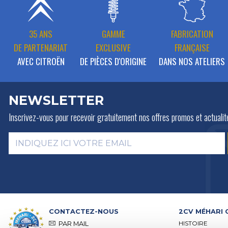
35 ANS
GAMME
FABRICATION
DE PARTENARIAT
EXCLUSIVE
FRANÇAISE
AVEC CITROËN
DE PIÈCES D'ORIGINE
DANS NOS ATELIERS
NEWSLETTER
Inscrivez-vous pour recevoir gratuitement
nos offres promos et actualit
CONTACTEZ-NOUS
2CV MÉHARI 
HISTOIRE
PAR MAIL