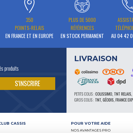
350
PLUS DE 5000
ASSIST
POINTS-RELAIS
RÉFÉRENCES
TÉLÉPHO
EN FRANCE ET EN EUROPE
EN STOCK PERMANENT
AU 04 42 0
LIVRAISON
és produits
PETITS COLIS :
COLISSIMO, TNT RELAIS,
GROS COLIS :
TNT, GÉODIS, FRANCE EX
CLUB CASSIS
POUR VOTRE AIDE
NOS AVANTAGES PRO