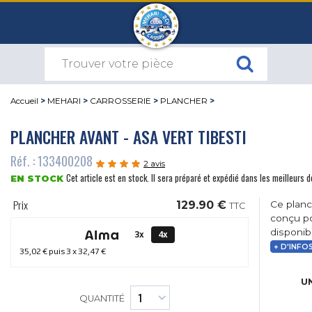
Accueil
>
MEHARI
>
CARROSSERIE
>
PLANCHER
>
PLANCHER AVANT - ASA VERT TIBESTI
Réf. : 133400208
2 avis
Cet article est en stock. Il sera préparé et expédié dans les meilleurs d
EN STOCK
Prix
129.90 €
Ce planc
TTC
conçu po
disponibl
3x
4x
+ D'INFO
35,02 €
puis 3 x
32,47 €
UN
QUANTITÉ