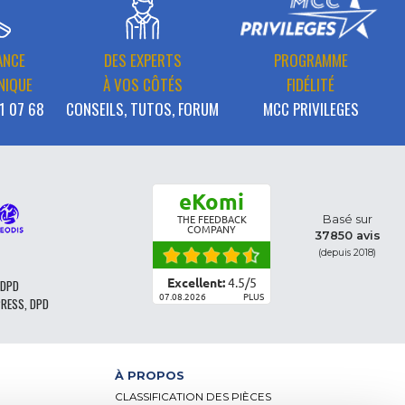
ANCE
DES EXPERTS
PROGRAMME
NIQUE
À VOS CÔTÉS
FIDÉLITÉ
1 07 68
CONSEILS, TUTOS, FORUM
MCC PRIVILEGES
eKomi
Basé sur
THE FEEDBACK
COMPANY
37850 avis
(depuis 2018)
Excellent:
4.5
/
5
 DPD
07.08.2026
PLUS
PRESS, DPD
À PROPOS
CLASSIFICATION DES PIÈCES