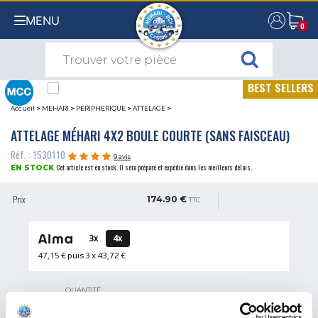
MENU
0
0
BEST SELLERS
Accueil
>
MEHARI
>
PERIPHERIQUE
>
ATTELAGE
>
ATTELAGE MÉHARI 4X2 BOULE COURTE (SANS FAISCEAU)
Réf. : 1530110
9 avis
Cet article est en stock. Il sera préparé et expédié dans les meilleurs délais.
EN STOCK
Prix
174.90 €
TTC
3x
4x
47,15 €
puis 3 x
43,72 €
QUANTITÉ
AJOUTER AU PANIER