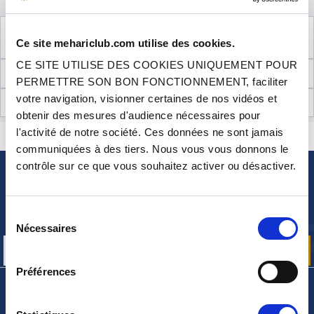
VOIR LE PRODUIT COMPLÉMENTAIRE
Ce site mehariclub.com utilise des cookies.
NÉCESSAIRE AU MONTAGE
CE SITE UTILISE DES COOKIES UNIQUEMENT POUR
INFORMATIONS TECHNIQUES
PERMETTRE SON BON FONCTIONNEMENT, faciliter
votre navigation, visionner certaines de nos vidéos et
AVIS CLIENTS (9)
obtenir des mesures d'audience nécessaires pour
l'activité de notre société. Ces données ne sont jamais
CONTACTEZ-NOUS
UNE QUESTION ? BESOIN D 'AIDE ?
communiquées à des tiers. Nous vous vous donnons le
contrôle sur ce que vous souhaitez activer ou désactiver.
NEWSLETTER
Inscrivez-vous pour recevoir gratuitement
Sélection
nos offres promos et actualités produits
Nécessaires
du
consentement
Préférences