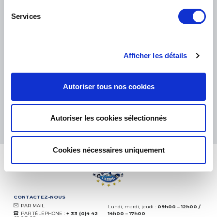
Services
PETITS COLIS :
COLISSIMO, TNT RELAIS, DPD
-
GROS COLIS :
TNT, GÉODIS, FRANCE EXPRESS, DPD
Afficher les détails
eKomi
THE FEEDBACK
COMPANY
Autoriser tous nos cookies
Excellent:
4.5
/
5
06.08.2026
PLUS
Autoriser les cookies sélectionnés
Basé sur
37828 avis
(depuis 2018)
Cookies nécessaires uniquement
CONTACTEZ-NOUS
PAR MAIL
Lundi, mardi, jeudi :
09h00 – 12h00 /
PAR TÉLÉPHONE :
+ 33 (0)4 42
14h00 – 17h00