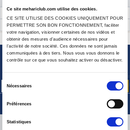
Ce site mehariclub.com utilise des cookies.
INFORMATIONS TECHNIQUES
CE SITE UTILISE DES COOKIES UNIQUEMENT POUR
AVIS CLIENTS (0)
PERMETTRE SON BON FONCTIONNEMENT, faciliter
votre navigation, visionner certaines de nos vidéos et
CONTACTEZ-NOUS
obtenir des mesures d'audience nécessaires pour
UNE QUESTION ? BESOIN D 'AIDE ?
l'activité de notre société. Ces données ne sont jamais
communiquées à des tiers. Nous vous vous donnons le
NEWSLETTER
contrôle sur ce que vous souhaitez activer ou désactiver.
Inscrivez-vous pour recevoir gratuitement
nos offres promos et actualités produits
Sélection
Nécessaires
du
consentement
Préférences
LIVRAISON
Statistiques