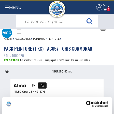
MENU
0
0
Accueil
>
ACCESSOIRES
>
PEINTURE
>
PEINTURE
>
PACK PEINTURE (1 KG) - AC057 - GRIS CORMORAN
Réf. : 1600020
Cet article est en stock. Il sera préparé et expédié dans les meilleurs délais.
EN STOCK
Prix
169.90 €
TTC
3x
4x
45,80 €
puis 3 x
42,47 €
QUANTITÉ
AJOUTER AU PANIER