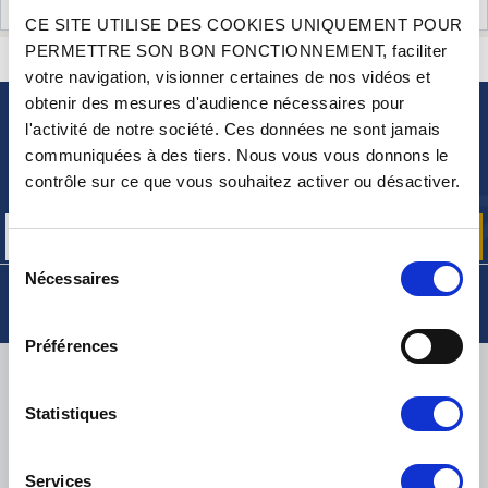
AVIS CLIENTS (2)
CE SITE UTILISE DES COOKIES UNIQUEMENT POUR
PERMETTRE SON BON FONCTIONNEMENT, faciliter
CONTACTEZ-NOUS
UNE QUESTION ? BESOIN D 'AIDE ?
votre navigation, visionner certaines de nos vidéos et
obtenir des mesures d'audience nécessaires pour
l'activité de notre société. Ces données ne sont jamais
NEWSLETTER
communiquées à des tiers. Nous vous vous donnons le
Inscrivez-vous pour recevoir gratuitement
contrôle sur ce que vous souhaitez activer ou désactiver.
nos offres promos et actualités produits
Sélection
Nécessaires
du
consentement
Préférences
LIVRAISON
Statistiques
Services