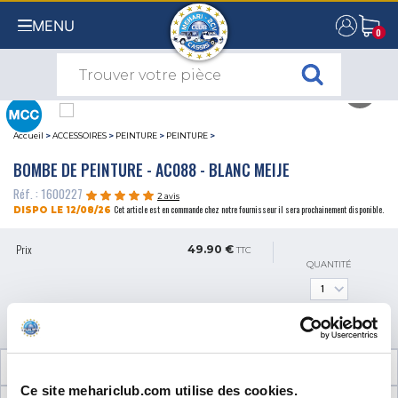
MENU
0
0
Accueil
>
ACCESSOIRES
>
PEINTURE
>
PEINTURE
>
BOMBE DE PEINTURE - AC088 - BLANC MEIJE
Réf. : 1600227
2 avis
Cet article est en commande chez notre fournisseur il sera prochainement disponible.
DISPO LE 12/08/26
Prix
49.90 €
TTC
QUANTITÉ
AJOUTER AU PANIER
INFORMATIONS TECHNIQUES
Ce site mehariclub.com utilise des cookies.