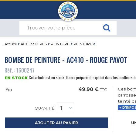
Accueil
>
ACCESSOIRES
>
PEINTURE
>
PEINTURE
>
BOMBE DE PEINTURE - AC410 - ROUGE PAVOT
Réf. : 1600247
Cet article est en stock. Il sera préparé et expédié dans les meilleurs d
EN STOCK
Prix
49.90 €
Ces bom
TTC
carrosse
teinté d
+ D'INFO
QUANTITÉ
UN
AJOUTER AU PANIER