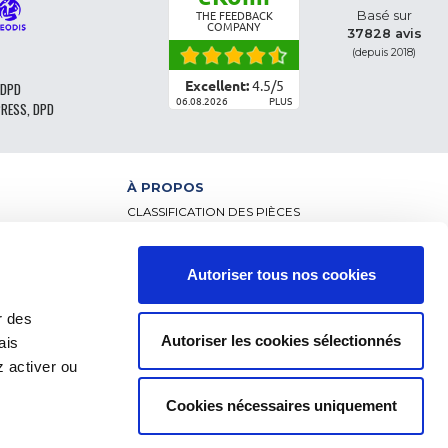
Basé sur
THE FEEDBACK
COMPANY
37828 avis
(depuis 2018)
Excellent:
4.5
/
5
 DPD
06.08.2026
PLUS
PRESS, DPD
À PROPOS
CLASSIFICATION DES PIÈCES
CGV - CLIENTS PARTICULIERS
CGV – CLIENTS PROFESSIONNELS
MENTIONS LÉGALES
Autoriser tous nos cookies
NCE
FAQ
DONNÉES PERSONNELLES ET COOKIES
r des
RETOUR DE COMMANDE
Autoriser les cookies sélectionnés
ais
FRAIS DE LIVRAISON
RÈGLEMENT
 activer ou
Cookies nécessaires uniquement