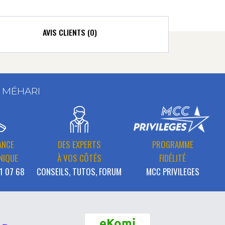
AVIS CLIENTS (0)
T MÉHARI
ANCE
DES EXPERTS
PROGRAMME
NIQUE
À VOS CÔTÉS
FIDÉLITÉ
1 07 68
CONSEILS, TUTOS, FORUM
MCC PRIVILEGES
eKomi