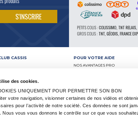
és produits
PETITS COLIS :
COLISSIMO, TNT RELAIS,
GROS COLIS :
TNT, GÉODIS, FRANCE EX
CLUB CASSIS
POUR VOTRE AIDE
NOS AVANTAGES PRO
SERVICE APRÈS-VENTE
 VIDÉO
CATALOGUE
ilise des cookies.
ATELIERS
FORUM TECHNIQUE D’EXPERTS
BUTEURS
PIÈCES 602 – HAUTE PERFORMA
 COOKIES UNIQUEMENT POUR PERMETTRE SON BON
-RELAIS
PNEUS MICHELIN CLASSIQUE
 votre navigation, visionner certaines de nos vidéos et obteni
S ET LABELS
PIÈCES ORIGINE
aires pour l'activité de notre société. Ces données ne sont jam
2CV ET MÉHARI
CONSEILS TECHNIQUES
OCCASION
 Nous vous vous donnons le contrôle sur ce que vous souhaitez
QUE
OI ET STAGE