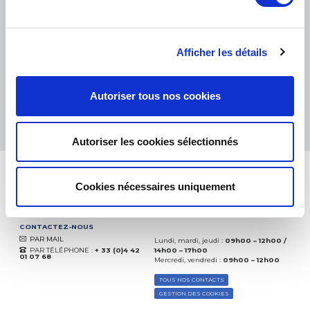
PETITS COLIS :
COLISSIMO, TNT RELAIS, DPD
-
GROS COLIS :
TNT, GÉODIS, FRANCE EXPRESS, DPD
eKomi
THE FEEDBACK
Afficher les détails
COMPANY
Excellent:
4.5
/
5
Autoriser tous nos cookies
07.08.2026
PLUS
Basé sur
37850 avis
(depuis 2018)
Autoriser les cookies sélectionnés
Cookies nécessaires uniquement
CONTACTEZ-NOUS
PAR MAIL
Lundi, mardi, jeudi :
09h00 – 12h00 /
PAR TÉLÉPHONE :
+ 33 (0)4 42
14h00 – 17h00
01 07 68
Mercredi, vendredi :
09h00 – 12h00
TOUS NOS CONTACTS
GESTION DES COOKIES