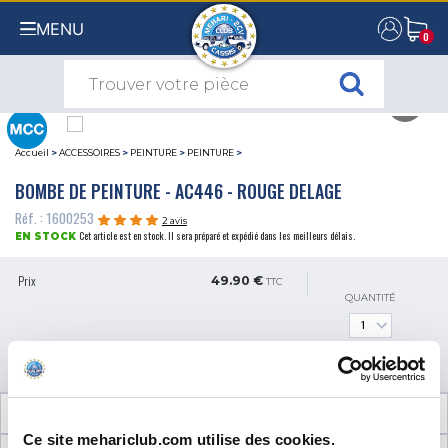
MENU
0
0
Accueil
>
ACCESSOIRES
>
PEINTURE
>
PEINTURE
>
BOMBE DE PEINTURE - AC446 - ROUGE DELAGE
Réf. : 1600253
2 avis
Cet article est en stock. Il sera préparé et expédié dans les meilleurs délais.
EN STOCK
Prix
49.90 €
TTC
QUANTITÉ
AJOUTER AU PANIER
INFORMATIONS TECHNIQUES
Ce site mehariclub.com utilise des cookies.