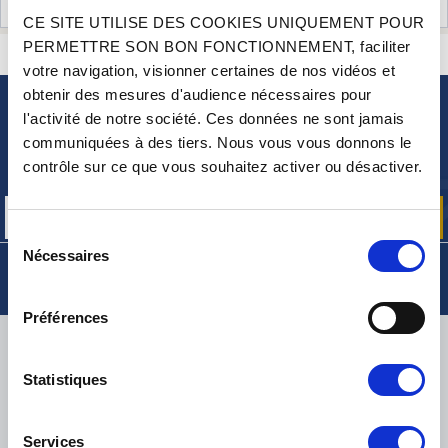
AVIS CLIENTS (2)
CE SITE UTILISE DES COOKIES UNIQUEMENT POUR
PERMETTRE SON BON FONCTIONNEMENT, faciliter
CONTACTEZ-NOUS
UNE QUESTION ? BESOIN D 'AIDE ?
votre navigation, visionner certaines de nos vidéos et
obtenir des mesures d'audience nécessaires pour
l'activité de notre société. Ces données ne sont jamais
NEWSLETTER
communiquées à des tiers. Nous vous vous donnons le
Inscrivez-vous pour recevoir gratuitement
contrôle sur ce que vous souhaitez activer ou désactiver.
nos offres promos et actualités produits
Sélection
Nécessaires
du
consentement
Préférences
LIVRAISON
Statistiques
Services