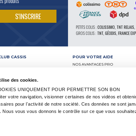
és produits
PETITS COLIS :
COLISSIMO, TNT RELAIS,
GROS COLIS :
TNT, GÉODIS, FRANCE EX
CLUB CASSIS
POUR VOTRE AIDE
NOS AVANTAGES PRO
SERVICE APRÈS-VENTE
 VIDÉO
CATALOGUE
ilise des cookies.
ATELIERS
FORUM TECHNIQUE D’EXPERTS
BUTEURS
PIÈCES 602 – HAUTE PERFORMA
 COOKIES UNIQUEMENT POUR PERMETTRE SON BON
-RELAIS
PNEUS MICHELIN CLASSIQUE
 votre navigation, visionner certaines de nos vidéos et obteni
S ET LABELS
PIÈCES ORIGINE
aires pour l'activité de notre société. Ces données ne sont jam
2CV ET MÉHARI
CONSEILS TECHNIQUES
OCCASION
 Nous vous vous donnons le contrôle sur ce que vous souhaitez
QUE
OI ET STAGE