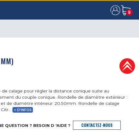
0
0
5 MM)
 de calage pour régler la distance conique suite au
ment du couple conique. Rondelle de diamètre extérieur :
t de diamètre intérieur: 20.50mm. Rondelle de calage
Citr...
+ D'INFOS
CONTACTEZ-NOUS
E QUESTION ? BESOIN D 'AIDE ?