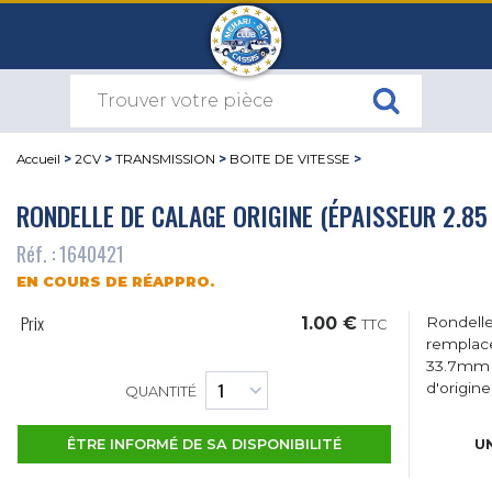
Accueil
>
2CV
>
TRANSMISSION
>
BOITE DE VITESSE
>
RONDELLE DE CALAGE ORIGINE (ÉPAISSEUR 2.8
Réf. : 1640421
EN COURS DE RÉAPPRO.
Prix
1.00 €
Rondelle
TTC
remplace
33.7mm e
d'origine 
QUANTITÉ
UN
ÊTRE INFORMÉ DE SA DISPONIBILITÉ