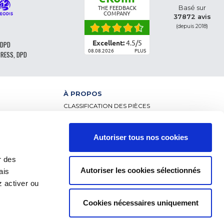
Basé sur
THE FEEDBACK
COMPANY
37872 avis
(depuis 2018)
Excellent:
4.5
/
5
 DPD
08.08.2026
PLUS
PRESS, DPD
À PROPOS
CLASSIFICATION DES PIÈCES
CGV - CLIENTS PARTICULIERS
CGV – CLIENTS PROFESSIONNELS
MENTIONS LÉGALES
Autoriser tous nos cookies
NCE
FAQ
DONNÉES PERSONNELLES ET COOKIES
r des
RETOUR DE COMMANDE
Autoriser les cookies sélectionnés
ais
FRAIS DE LIVRAISON
RÈGLEMENT
 activer ou
Cookies nécessaires uniquement