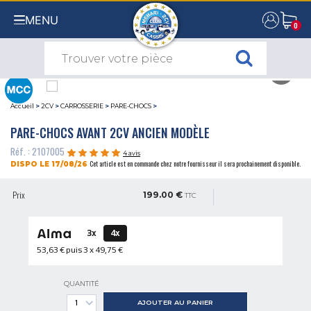
MENU
0
0
Accueil
>
2CV
>
CARROSSERIE
>
PARE-CHOCS
>
PARE-CHOCS AVANT 2CV ANCIEN MODÈLE
Réf. : 2107005
4 avis
Cet article est en commande chez notre fournisseur il sera prochainement disponible.
DISPO LE 17/08/26
Prix
199.00 €
TTC
3x
4x
53,63 €
puis 3 x
49,75 €
QUANTITÉ
AJOUTER AU PANIER