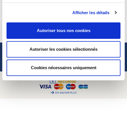
CONTACTEZ-NOUS
PAR MAIL
Lundi, mardi, jeudi :
09h00 – 12h00 /
Afficher les détails
PAR TÉLÉPHONE :
+ 33 (0)4 42
14h00 – 17h00
01 07 68
Mercredi, vendredi :
09h00 – 12h00
TOUS NOS CONTACTS
Autoriser tous nos cookies
GESTION DES COOKIES
2CV MÉHARI CLUB CASSIS
Autoriser les cookies sélectionnés
POUR VOTRE AIDE
À PROPOS
Cookies nécessaires uniquement
EN SAVOIR PLUS