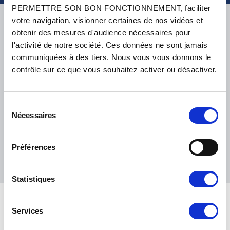
PERMETTRE SON BON FONCTIONNEMENT, faciliter
LIVRAISON
votre navigation, visionner certaines de nos vidéos et
obtenir des mesures d'audience nécessaires pour
l'activité de notre société. Ces données ne sont jamais
communiquées à des tiers. Nous vous vous donnons le
contrôle sur ce que vous souhaitez activer ou désactiver.
PETITS COLIS :
COLISSIMO, TNT RELAIS, DPD
-
GROS COLIS :
TNT, GÉODIS, FRANCE EXPRESS, DPD
eKomi
Sélection
THE FEEDBACK
COMPANY
Nécessaires
du
consentement
Excellent:
4.5
/
5
Préférences
10.08.2026
PLUS
Basé sur
37935 avis
(depuis 2018)
Statistiques
Services